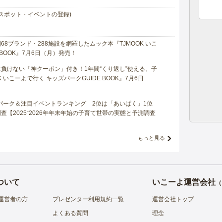
スポット・イベントの登録)
8ブランド・288施設を網羅したムック本『TJMOOK いこ
 BOOK』7月6日（月）発売！
負けない「神クーポン」付き！1年間“くり返し”使える、子
 いこーよで行く キッズパークGUIDE BOOK』7月6日
マパーク＆注目イベントランキング 2位は「あいぱく」1位
【2025⁻2026年年末年始の子育て世帯の実態と予測調査
もっと見る
ついて
いこーよ運営会社
（
運営者の方
プレゼンター利用規約一覧
運営会社トップ
よくある質問
理念