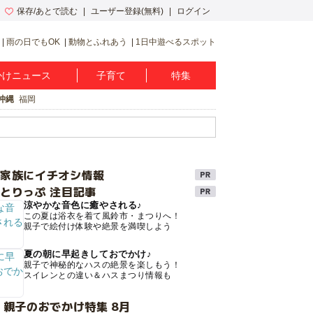
保存/あとで読む
ユーザー登録(無料)
ログイン
雨の日でもOK
動物とふれあう
1日中遊べるスポット
かけニュース
子育て
特集
沖縄
福岡
け家族にイチオシ情報
とりっぷ 注目記事
涼やかな音色に癒やされる♪
この夏は浴衣を着て風鈴市・まつりへ！
親子で絵付け体験や絶景を満喫しよう
夏の朝に早起きしておでかけ♪
親子で神秘的なハスの絶景を楽しもう！
スイレンとの違い＆ハスまつり情報も
 親子のおでかけ特集 8月