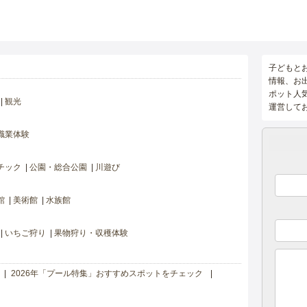
子どもと
情報、お
ポット人
観光
運営して
職業体験
チック
公園・総合公園
川遊び
館
美術館
水族館
いちご狩り
果物狩り・収穫体験
2026年「プール特集」おすすめスポットをチェック