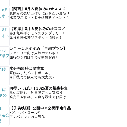
【関西】8月＆夏休みのオススメ
夏休みの思い出作りに行きたい夏祭り
水遊びスポット＆子供無料イベントも
【東海】8月＆夏休みのオススメ
参加無料ポケモンスタンプラリー♪
気分爽快水遊びスポット情報も！
いこーよおすすめ【早割プラン】
ファミリー向け人気ホテルも！
旅行の予約は早めが断然お得♪
水分補給時は要注意！
直飲みしたペットボトル、
何日後まで飲んでも大丈夫？
お得いっぱい！2026夏の福袋特集
早い者勝ち！数量限定の人気福袋
発売日や価格、内容を最速でお届け
【子供映画】公開中＆公開予定作品
パウ・パトロールや
アンパンマンの人気作