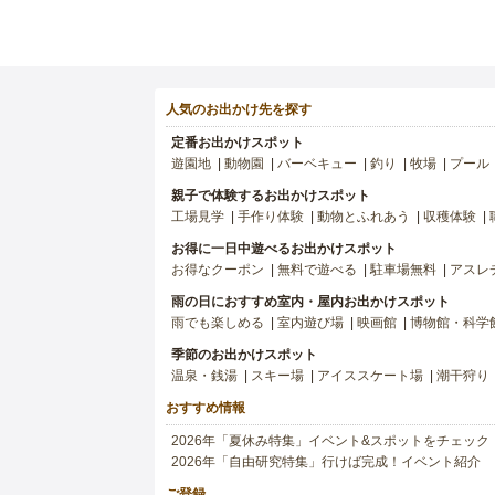
人気のお出かけ先を探す
定番お出かけスポット
遊園地
動物園
バーベキュー
釣り
牧場
プール
親子で体験するお出かけスポット
工場見学
手作り体験
動物とふれあう
収穫体験
お得に一日中遊べるお出かけスポット
お得なクーポン
無料で遊べる
駐車場無料
アスレ
雨の日におすすめ室内・屋内お出かけスポット
雨でも楽しめる
室内遊び場
映画館
博物館・科学
季節のお出かけスポット
温泉・銭湯
スキー場
アイススケート場
潮干狩り
おすすめ情報
2026年「夏休み特集」イベント&スポットをチェック
2026年「自由研究特集」行けば完成！イベント紹介
ご登録