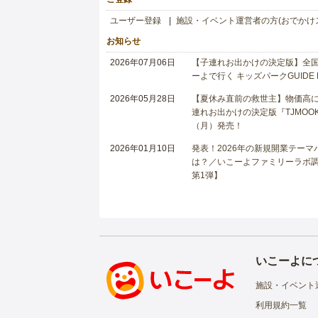
ユーザー登録
施設・イベント運営者の方(おでかけ
お知らせ
2026年07月06日
【子連れお出かけの決定版】全国6
ーよで行く キッズパークGUIDE
2026年05月28日
【夏休み直前の救世主】物価高に
連れお出かけの決定版『TJMOOK
（月）発売！
2026年01月10日
発表！2026年の新規開業テー
は？／いこーよファミリーラボ調査
第1弾】
いこーよに
施設・イベント
利用規約一覧