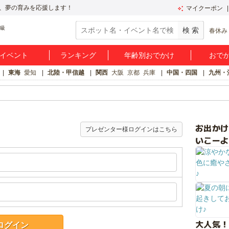
、夢の育みを応援します！
マイクーポン
春休み
イベント
ランキング
年齢別おでかけ
おで
東海
愛知
北陸・甲信越
関西
大阪
京都
兵庫
中国・四国
九州・
お出か
プレゼンター様ログインはこちら
いこーよ
大人気！