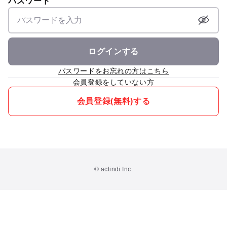
パスワード
ログインする
パスワードをお忘れの方はこちら
会員登録をしていない方
会員登録(無料)する
© actindi Inc.