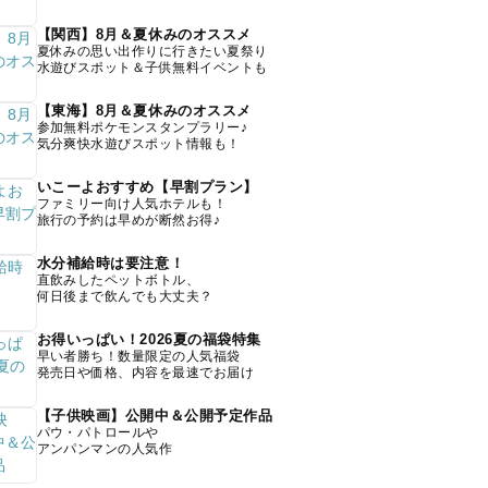
【関西】8月＆夏休みのオススメ
夏休みの思い出作りに行きたい夏祭り
水遊びスポット＆子供無料イベントも
【東海】8月＆夏休みのオススメ
参加無料ポケモンスタンプラリー♪
気分爽快水遊びスポット情報も！
いこーよおすすめ【早割プラン】
ファミリー向け人気ホテルも！
旅行の予約は早めが断然お得♪
水分補給時は要注意！
直飲みしたペットボトル、
何日後まで飲んでも大丈夫？
お得いっぱい！2026夏の福袋特集
早い者勝ち！数量限定の人気福袋
発売日や価格、内容を最速でお届け
【子供映画】公開中＆公開予定作品
パウ・パトロールや
アンパンマンの人気作