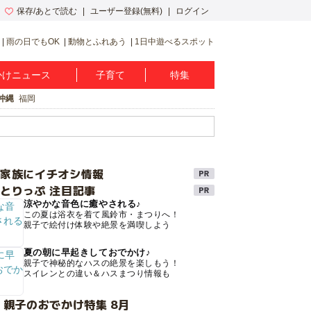
保存/あとで読む
ユーザー登録(無料)
ログイン
雨の日でもOK
動物とふれあう
1日中遊べるスポット
かけニュース
子育て
特集
沖縄
福岡
け家族にイチオシ情報
とりっぷ 注目記事
涼やかな音色に癒やされる♪
この夏は浴衣を着て風鈴市・まつりへ！
親子で絵付け体験や絶景を満喫しよう
夏の朝に早起きしておでかけ♪
親子で神秘的なハスの絶景を楽しもう！
スイレンとの違い＆ハスまつり情報も
 親子のおでかけ特集 8月