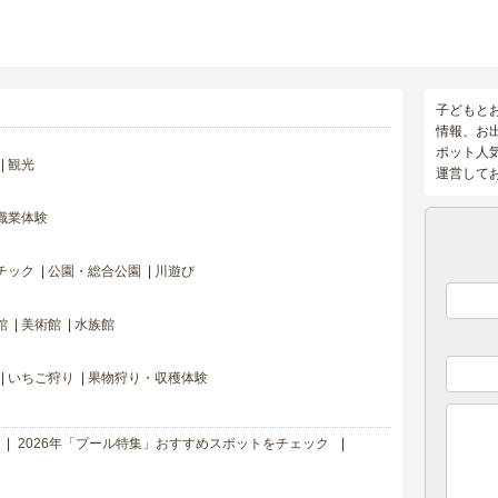
子どもと
情報、お
ポット人
観光
運営して
職業体験
チック
公園・総合公園
川遊び
館
美術館
水族館
いちご狩り
果物狩り・収穫体験
2026年「プール特集」おすすめスポットをチェック