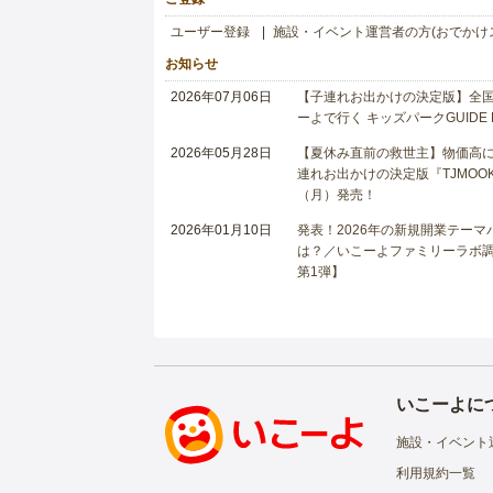
ユーザー登録
施設・イベント運営者の方(おでかけ
お知らせ
2026年07月06日
【子連れお出かけの決定版】全国6
ーよで行く キッズパークGUIDE
2026年05月28日
【夏休み直前の救世主】物価高に
連れお出かけの決定版『TJMOOK
（月）発売！
2026年01月10日
発表！2026年の新規開業テー
は？／いこーよファミリーラボ調査
第1弾】
いこーよに
施設・イベント
利用規約一覧