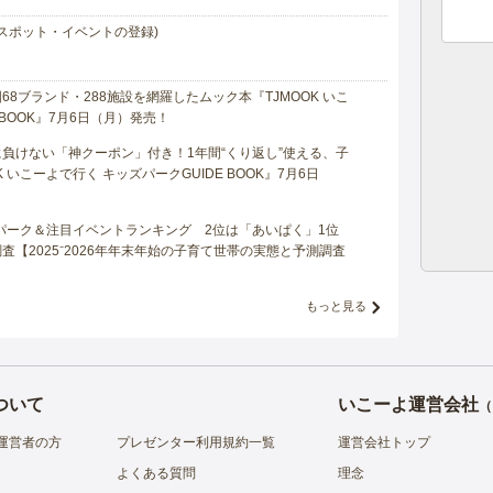
スポット・イベントの登録)
8ブランド・288施設を網羅したムック本『TJMOOK いこ
 BOOK』7月6日（月）発売！
負けない「神クーポン」付き！1年間“くり返し”使える、子
 いこーよで行く キッズパークGUIDE BOOK』7月6日
マパーク＆注目イベントランキング 2位は「あいぱく」1位
【2025⁻2026年年末年始の子育て世帯の実態と予測調査
もっと見る
ついて
いこーよ運営会社
（
運営者の方
プレゼンター利用規約一覧
運営会社トップ
よくある質問
理念