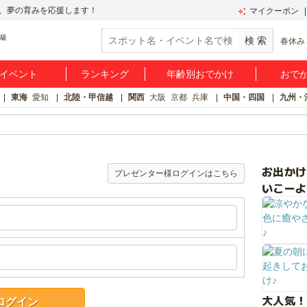
、夢の育みを応援します！
マイクーポン
春休み
イベント
ランキング
年齢別おでかけ
おで
東海
愛知
北陸・甲信越
関西
大阪
京都
兵庫
中国・四国
九州・
お出か
プレゼンター様ログインはこちら
いこーよ
大人気！