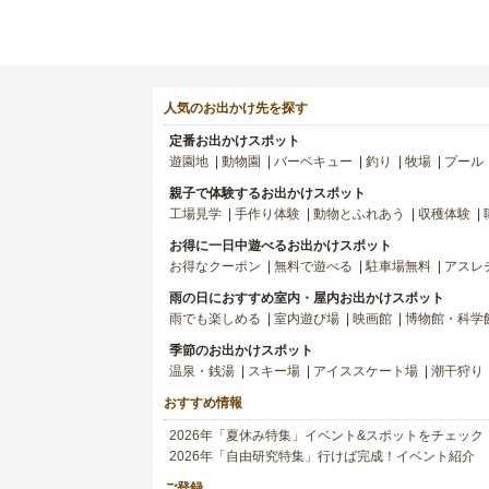
人気のお出かけ先を探す
定番お出かけスポット
遊園地
動物園
バーベキュー
釣り
牧場
プール
親子で体験するお出かけスポット
工場見学
手作り体験
動物とふれあう
収穫体験
お得に一日中遊べるお出かけスポット
お得なクーポン
無料で遊べる
駐車場無料
アスレ
雨の日におすすめ室内・屋内お出かけスポット
雨でも楽しめる
室内遊び場
映画館
博物館・科学
季節のお出かけスポット
温泉・銭湯
スキー場
アイススケート場
潮干狩り
おすすめ情報
2026年「夏休み特集」イベント&スポットをチェック
2026年「自由研究特集」行けば完成！イベント紹介
ご登録