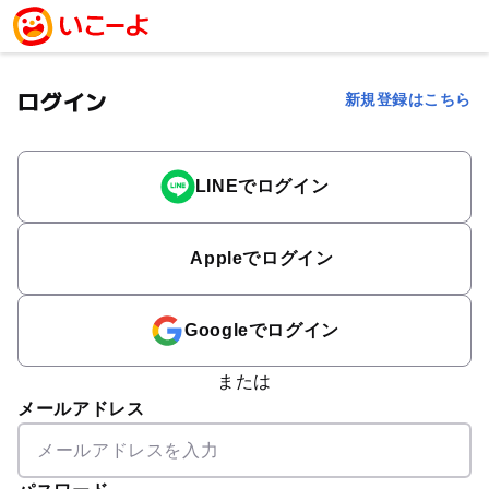
ログイン
新規登録はこちら
LINEでログイン
Appleでログイン
Googleでログイン
または
メールアドレス