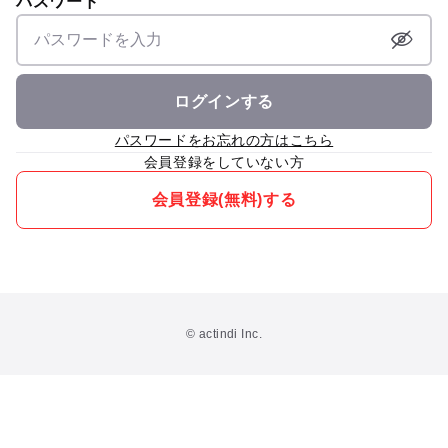
パスワード
ログインする
パスワードをお忘れの方はこちら
会員登録をしていない方
会員登録(無料)する
© actindi Inc.