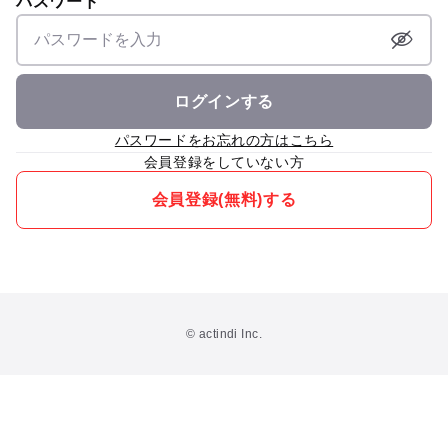
パスワード
ログインする
パスワードをお忘れの方はこちら
会員登録をしていない方
会員登録(無料)する
© actindi Inc.