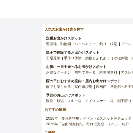
人気のお出かけ先を探す
定番お出かけスポット
遊園地
動物園
バーベキュー
釣り
牧場
プール
親子で体験するお出かけスポット
工場見学
手作り体験
動物とふれあう
収穫体験
お得に一日中遊べるお出かけスポット
お得なクーポン
無料で遊べる
駐車場無料
アスレ
雨の日におすすめ室内・屋内お出かけスポット
雨でも楽しめる
室内遊び場
映画館
博物館・科学
季節のお出かけスポット
温泉・銭湯
スキー場
アイススケート場
潮干狩り
おすすめ情報
2026年「夏休み特集」イベント&スポットをチェック
2026年「自由研究特集」行けば完成！イベント紹介
ご登録