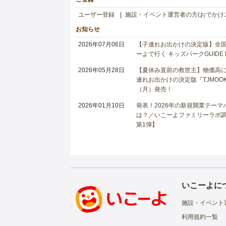
ユーザー登録
施設・イベント運営者の方(おでかけ
お知らせ
2026年07月06日
【子連れお出かけの決定版】全国6
ーよで行く キッズパークGUIDE
2026年05月28日
【夏休み直前の救世主】物価高に
連れお出かけの決定版『TJMOOK
（月）発売！
2026年01月10日
発表！2026年の新規開業テー
は？／いこーよファミリーラボ調査
第1弾】
いこーよに
施設・イベント
利用規約一覧