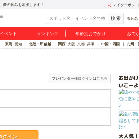
、夢の育みを応援します！
マイクーポン
春休み
イベント
ランキング
年齢別おでかけ
おで
東海
愛知
北陸・甲信越
関西
大阪
京都
兵庫
中国・四国
九州・
お出か
プレゼンター様ログインはこちら
いこーよ
大人気！