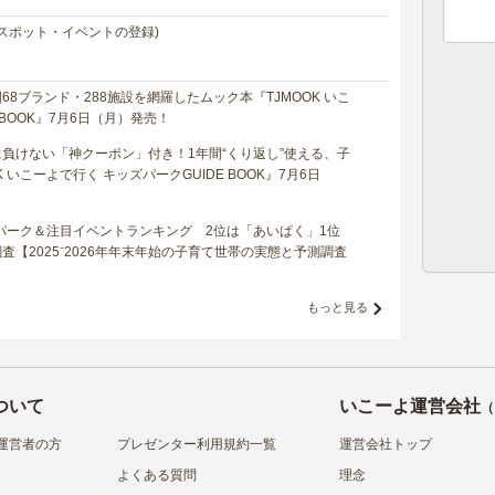
スポット・イベントの登録)
8ブランド・288施設を網羅したムック本『TJMOOK いこ
 BOOK』7月6日（月）発売！
負けない「神クーポン」付き！1年間“くり返し”使える、子
 いこーよで行く キッズパークGUIDE BOOK』7月6日
マパーク＆注目イベントランキング 2位は「あいぱく」1位
【2025⁻2026年年末年始の子育て世帯の実態と予測調査
もっと見る
ついて
いこーよ運営会社
（
運営者の方
プレゼンター利用規約一覧
運営会社トップ
よくある質問
理念