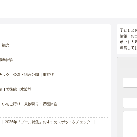
子どもと
情報、お
ポット人
観光
運営して
職業体験
チック
公園・総合公園
川遊び
館
美術館
水族館
いちご狩り
果物狩り・収穫体験
2026年「プール特集」おすすめスポットをチェック