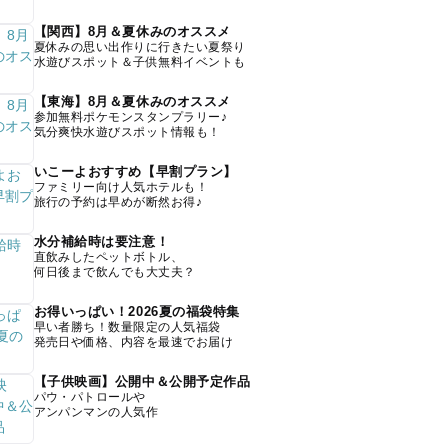
【関西】8月＆夏休みのオススメ
夏休みの思い出作りに行きたい夏祭り
水遊びスポット＆子供無料イベントも
【東海】8月＆夏休みのオススメ
参加無料ポケモンスタンプラリー♪
気分爽快水遊びスポット情報も！
いこーよおすすめ【早割プラン】
ファミリー向け人気ホテルも！
旅行の予約は早めが断然お得♪
水分補給時は要注意！
直飲みしたペットボトル、
何日後まで飲んでも大丈夫？
お得いっぱい！2026夏の福袋特集
早い者勝ち！数量限定の人気福袋
発売日や価格、内容を最速でお届け
【子供映画】公開中＆公開予定作品
パウ・パトロールや
アンパンマンの人気作