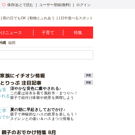
保存/あとで読む
ユーザー登録(無料)
ログイン
雨の日でもOK
動物とふれあう
1日中遊べるスポット
かけニュース
子育て
特集
沖縄
福岡
け家族にイチオシ情報
とりっぷ 注目記事
涼やかな音色に癒やされる♪
この夏は浴衣を着て風鈴市・まつりへ！
親子で絵付け体験や絶景を満喫しよう
夏の朝に早起きしておでかけ♪
親子で神秘的なハスの絶景を楽しもう！
スイレンとの違い＆ハスまつり情報も
 親子のおでかけ特集 8月