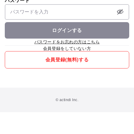
パスワード
ログインする
パスワードをお忘れの方はこちら
会員登録をしていない方
会員登録(無料)する
© actindi Inc.