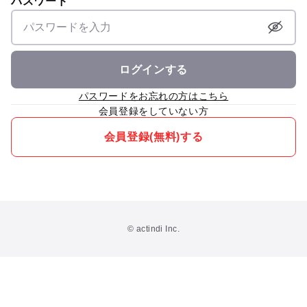
パスワード
ログインする
パスワードをお忘れの方はこちら
会員登録をしていない方
会員登録(無料)する
© actindi Inc.