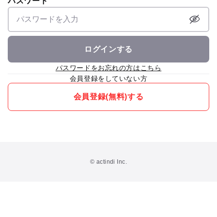
パスワード
ログインする
パスワードをお忘れの方はこちら
会員登録をしていない方
会員登録(無料)する
© actindi Inc.