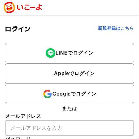
ログイン
新規登録はこちら
LINEでログイン
Appleでログイン
Googleでログイン
または
メールアドレス