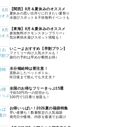
【関西】8月＆夏休みのオススメ
夏休みの思い出作りに行きたい夏祭り
水遊びスポット＆子供無料イベントも
【東海】8月＆夏休みのオススメ
参加無料ポケモンスタンプラリー♪
気分爽快水遊びスポット情報も！
いこーよおすすめ【早割プラン】
ファミリー向け人気ホテルも！
旅行の予約は早めが断然お得♪
水分補給時は要注意！
直飲みしたペットボトル、
何日後まで飲んでも大丈夫？
全国のお得なフリーきっぷ15選
子供50円均一の切符から
100円で1日乗り放題も！
お得いっぱい！2026夏の福袋特集
早い者勝ち！数量限定の人気福袋
発売日や価格、内容を最速でお届け