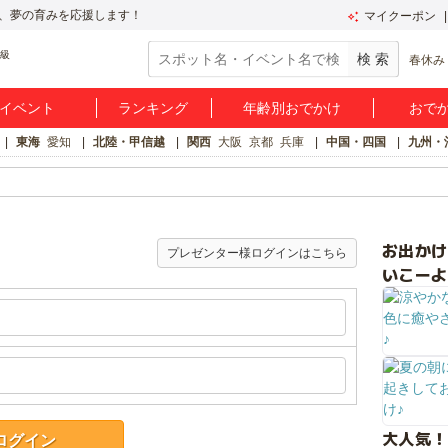
、夢の育みを応援します！
マイクーポン
春休み
イベント
ランキング
年齢別おでかけ
おで
東海
愛知
北陸・甲信越
関西
大阪
京都
兵庫
中国・四国
九州・
お出か
プレゼンター様ログインはこちら
いこーよ
大人気！