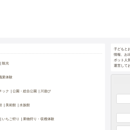
子どもと
情報、お
ポット人
観光
運営して
職業体験
チック
公園・総合公園
川遊び
館
美術館
水族館
いちご狩り
果物狩り・収穫体験