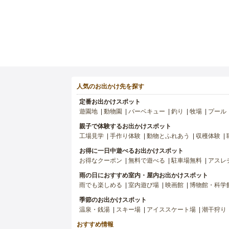
人気のお出かけ先を探す
定番お出かけスポット
遊園地
動物園
バーベキュー
釣り
牧場
プール
親子で体験するお出かけスポット
工場見学
手作り体験
動物とふれあう
収穫体験
お得に一日中遊べるお出かけスポット
お得なクーポン
無料で遊べる
駐車場無料
アスレ
雨の日におすすめ室内・屋内お出かけスポット
雨でも楽しめる
室内遊び場
映画館
博物館・科学
季節のお出かけスポット
温泉・銭湯
スキー場
アイススケート場
潮干狩り
おすすめ情報