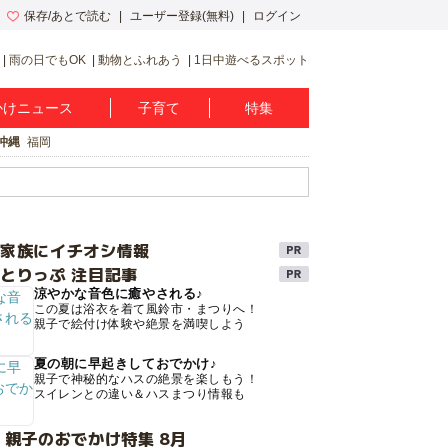
保存/あとで読む
ユーザー登録(無料)
ログイン
雨の日でもOK
動物とふれあう
1日中遊べるスポット
かけニュース
子育て
特集
沖縄
福岡
け家族にイチオシ情報
とりっぷ 注目記事
涼やかな音色に癒やされる♪
この夏は浴衣を着て風鈴市・まつりへ！
親子で絵付け体験や絶景を満喫しよう
夏の朝に早起きしておでかけ♪
親子で神秘的なハスの絶景を楽しもう！
スイレンとの違い＆ハスまつり情報も
 親子のおでかけ特集 8月