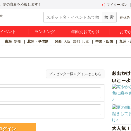
、夢の育みを応援します！
マイクーポン
春休み
イベント
ランキング
年齢別おでかけ
おで
東海
愛知
北陸・甲信越
関西
大阪
京都
兵庫
中国・四国
九州・
お出か
プレゼンター様ログインはこちら
いこーよ
大人気！