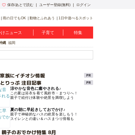
保存/あとで読む
ユーザー登録(無料)
ログイン
雨の日でもOK
動物とふれあう
1日中遊べるスポット
かけニュース
子育て
特集
沖縄
福岡
け家族にイチオシ情報
とりっぷ 注目記事
涼やかな音色に癒やされる♪
この夏は浴衣を着て風鈴市・まつりへ！
親子で絵付け体験や絶景を満喫しよう
夏の朝に早起きしておでかけ♪
親子で神秘的なハスの絶景を楽しもう！
スイレンとの違い＆ハスまつり情報も
 親子のおでかけ特集 8月