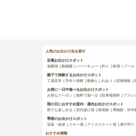
人気のお出かけ先を探す
定番お出かけスポット
遊園地
動物園
バーベキュー
釣り
牧場
プール
親子で体験するお出かけスポット
工場見学
手作り体験
動物とふれあう
収穫体験
お得に一日中遊べるお出かけスポット
お得なクーポン
無料で遊べる
駐車場無料
アスレ
雨の日におすすめ室内・屋内お出かけスポット
雨でも楽しめる
室内遊び場
映画館
博物館・科学
季節のお出かけスポット
温泉・銭湯
スキー場
アイススケート場
潮干狩り
おすすめ情報