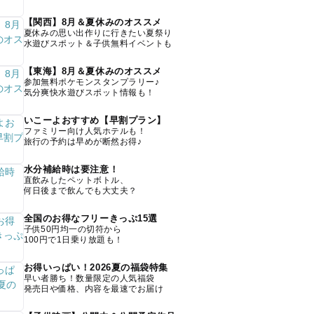
【関西】8月＆夏休みのオススメ
夏休みの思い出作りに行きたい夏祭り
水遊びスポット＆子供無料イベントも
【東海】8月＆夏休みのオススメ
参加無料ポケモンスタンプラリー♪
気分爽快水遊びスポット情報も！
いこーよおすすめ【早割プラン】
ファミリー向け人気ホテルも！
旅行の予約は早めが断然お得♪
水分補給時は要注意！
直飲みしたペットボトル、
何日後まで飲んでも大丈夫？
全国のお得なフリーきっぷ15選
子供50円均一の切符から
100円で1日乗り放題も！
お得いっぱい！2026夏の福袋特集
早い者勝ち！数量限定の人気福袋
発売日や価格、内容を最速でお届け