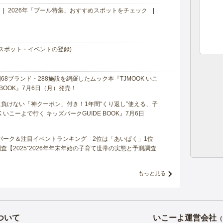
2026年「プール特集」おすすめスポットをチェック
スポット・イベントの登録)
8ブランド・288施設を網羅したムック本『TJMOOK いこ
 BOOK』7月6日（月）発売！
負けない「神クーポン」付き！1年間“くり返し”使える、子
 いこーよで行く キッズパークGUIDE BOOK』7月6日
マパーク＆注目イベントランキング 2位は「あいぱく」1位
【2025⁻2026年年末年始の子育て世帯の実態と予測調査
もっと見る
ついて
いこーよ運営会社
（