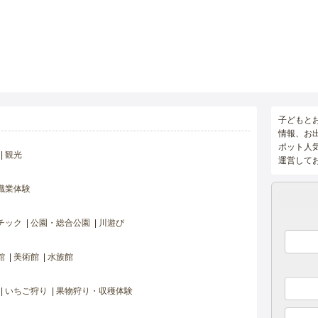
子どもと
情報、お
ポット人
観光
運営して
職業体験
チック
公園・総合公園
川遊び
館
美術館
水族館
いちご狩り
果物狩り・収穫体験