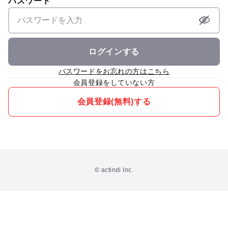
パスワード
ログインする
パスワードをお忘れの方はこちら
会員登録をしていない方
会員登録(無料)する
© actindi Inc.