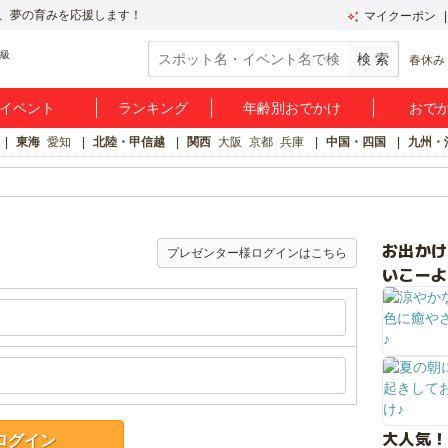
、夢の育みを応援します！
マイクーポン
春休み
イベント
ランキング
年齢別おでかけ
おで
東海
愛知
北陸・甲信越
関西
大阪
京都
兵庫
中国・四国
九州・
お出か
プレゼンター様ログインはこちら
いこーよ
大人気！