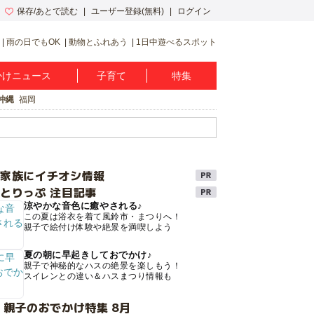
保存/あとで読む
ユーザー登録(無料)
ログイン
雨の日でもOK
動物とふれあう
1日中遊べるスポット
かけニュース
子育て
特集
沖縄
福岡
け家族にイチオシ情報
とりっぷ 注目記事
涼やかな音色に癒やされる♪
この夏は浴衣を着て風鈴市・まつりへ！
親子で絵付け体験や絶景を満喫しよう
夏の朝に早起きしておでかけ♪
親子で神秘的なハスの絶景を楽しもう！
スイレンとの違い＆ハスまつり情報も
 親子のおでかけ特集 8月