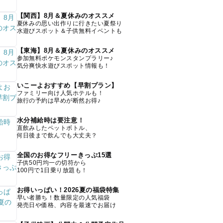
【関西】8月＆夏休みのオススメ
夏休みの思い出作りに行きたい夏祭り
水遊びスポット＆子供無料イベントも
【東海】8月＆夏休みのオススメ
参加無料ポケモンスタンプラリー♪
気分爽快水遊びスポット情報も！
いこーよおすすめ【早割プラン】
ファミリー向け人気ホテルも！
旅行の予約は早めが断然お得♪
水分補給時は要注意！
直飲みしたペットボトル、
何日後まで飲んでも大丈夫？
全国のお得なフリーきっぷ15選
子供50円均一の切符から
100円で1日乗り放題も！
お得いっぱい！2026夏の福袋特集
早い者勝ち！数量限定の人気福袋
発売日や価格、内容を最速でお届け