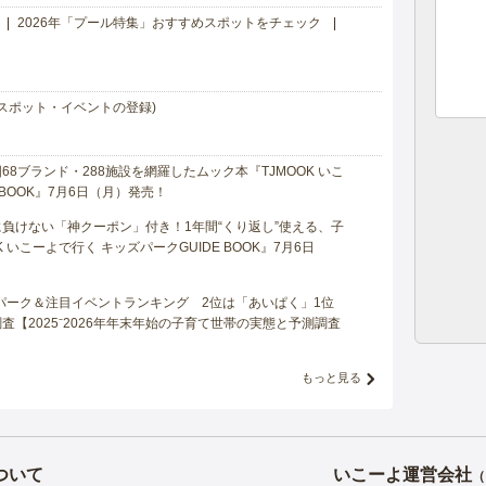
2026年「プール特集」おすすめスポットをチェック
スポット・イベントの登録)
8ブランド・288施設を網羅したムック本『TJMOOK いこ
 BOOK』7月6日（月）発売！
負けない「神クーポン」付き！1年間“くり返し”使える、子
 いこーよで行く キッズパークGUIDE BOOK』7月6日
マパーク＆注目イベントランキング 2位は「あいぱく」1位
【2025⁻2026年年末年始の子育て世帯の実態と予測調査
もっと見る
ついて
いこーよ運営会社
（