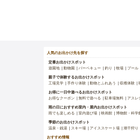
人気のお出かけ先を探す
定番お出かけスポット
遊園地
動物園
バーベキュー
釣り
牧場
プール
親子で体験するお出かけスポット
工場見学
手作り体験
動物とふれあう
収穫体験
お得に一日中遊べるお出かけスポット
お得なクーポン
無料で遊べる
駐車場無料
アスレ
雨の日におすすめ室内・屋内お出かけスポット
雨でも楽しめる
室内遊び場
映画館
博物館・科学
季節のお出かけスポット
温泉・銭湯
スキー場
アイススケート場
潮干狩り
おすすめ情報