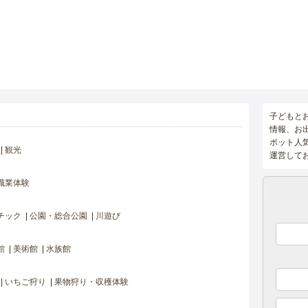
子どもと
情報、お
ポット人
観光
運営して
職業体験
チック
公園・総合公園
川遊び
館
美術館
水族館
いちご狩り
果物狩り・収穫体験