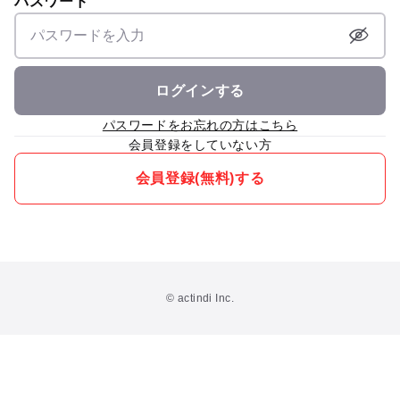
パスワード
ログインする
パスワードをお忘れの方はこちら
会員登録をしていない方
会員登録(無料)する
© actindi Inc.