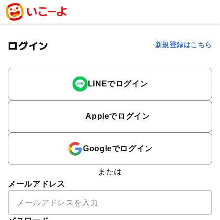
ログイン
新規登録はこちら
LINEでログイン
Appleでログイン
Googleでログイン
または
メールアドレス