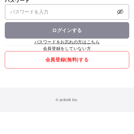
パスワード
ログインする
パスワードをお忘れの方はこちら
会員登録をしていない方
会員登録(無料)する
© actindi Inc.