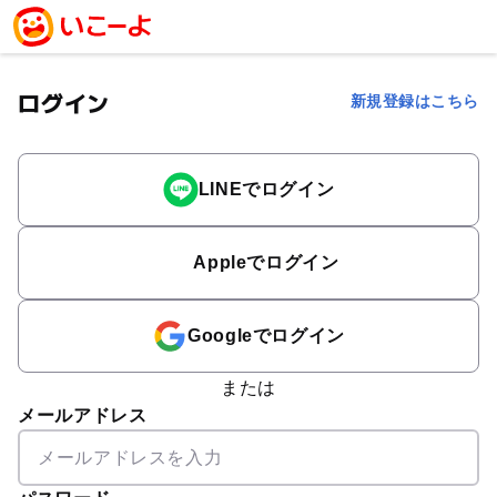
ログイン
新規登録はこちら
LINEでログイン
Appleでログイン
Googleでログイン
または
メールアドレス