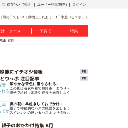
保存/あとで読む
ユーザー登録(無料)
ログイン
雨の日でもOK
動物とふれあう
1日中遊べるスポット
かけニュース
子育て
特集
沖縄
福岡
け家族にイチオシ情報
とりっぷ 注目記事
涼やかな音色に癒やされる♪
この夏は浴衣を着て風鈴市・まつりへ！
親子で絵付け体験や絶景を満喫しよう
夏の朝に早起きしておでかけ♪
親子で神秘的なハスの絶景を楽しもう！
スイレンとの違い＆ハスまつり情報も
 親子のおでかけ特集 8月