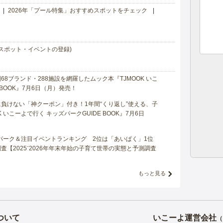
2026年「プール特集」おすすめスポットをチェック
スポット・イベントの登録)
8ブランド・288施設を網羅したムック本『TJMOOK いこ
 BOOK』7月6日（月）発売！
負けない「神クーポン」付き！1年間“くり返し”使える、子
 いこーよで行く キッズパークGUIDE BOOK』7月6日
マパーク＆注目イベントランキング 2位は「あいぱく」1位
【2025⁻2026年年末年始の子育て世帯の実態と予測調査
もっと見る
ついて
いこーよ運営会社
（