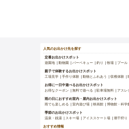
人気のお出かけ先を探す
定番お出かけスポット
遊園地
動物園
バーベキュー
釣り
牧場
プール
親子で体験するお出かけスポット
工場見学
手作り体験
動物とふれあう
収穫体験
お得に一日中遊べるお出かけスポット
お得なクーポン
無料で遊べる
駐車場無料
アスレ
雨の日におすすめ室内・屋内お出かけスポット
雨でも楽しめる
室内遊び場
映画館
博物館・科学
季節のお出かけスポット
温泉・銭湯
スキー場
アイススケート場
潮干狩り
おすすめ情報