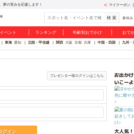
、夢の育みを応援します！
マイクーポン
春休み
イベント
ランキング
年齢別おでかけ
おで
東海
愛知
北陸・甲信越
関西
大阪
京都
兵庫
中国・四国
九州・
お出か
プレゼンター様ログインはこちら
いこーよ
大人気！