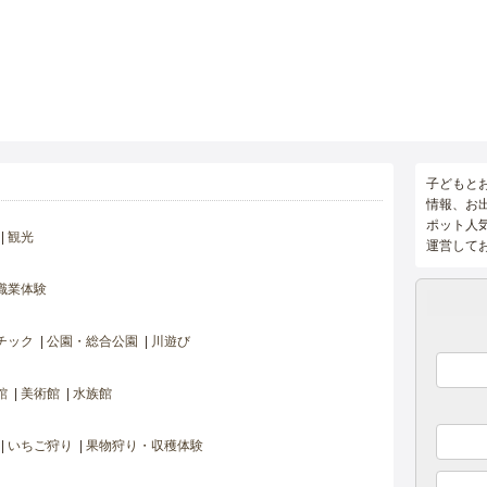
子どもと
情報、お
ポット人
観光
運営して
職業体験
チック
公園・総合公園
川遊び
館
美術館
水族館
いちご狩り
果物狩り・収穫体験