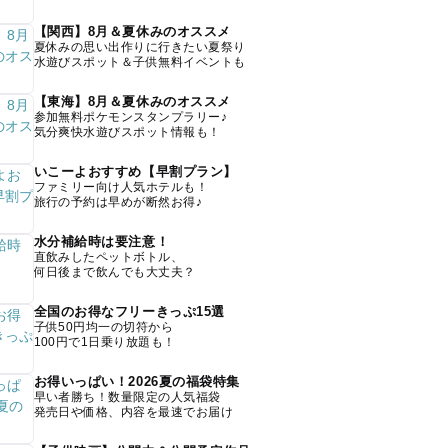
【関西】8月＆夏休みのオススメ
夏休みの思い出作りに行きたい夏祭り
水遊びスポット＆子供無料イベントも
【東海】8月＆夏休みのオススメ
参加無料ポケモンスタンプラリー♪
気分爽快水遊びスポット情報も！
いこーよおすすめ【早割プラン】
ファミリー向け人気ホテルも！
旅行の予約は早めが断然お得♪
水分補給時は要注意！
直飲みしたペットボトル、
何日後まで飲んでも大丈夫？
全国のお得なフリーきっぷ15選
子供50円均一の切符から
100円で1日乗り放題も！
お得いっぱい！2026夏の福袋特集
早い者勝ち！数量限定の人気福袋
発売日や価格、内容を最速でお届け