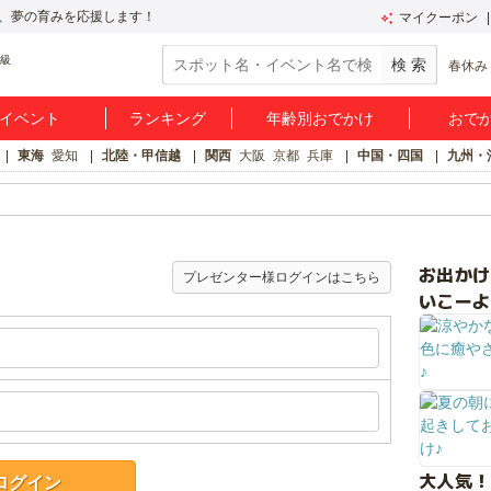
、夢の育みを応援します！
マイクーポン
春休み
イベント
ランキング
年齢別おでかけ
おで
東海
愛知
北陸・甲信越
関西
大阪
京都
兵庫
中国・四国
九州・
お出か
プレゼンター様ログインはこちら
いこーよ
大人気！