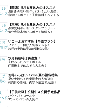
【関西】8月＆夏休みのオススメ
夏休みの思い出作りに行きたい夏祭り
水遊びスポット＆子供無料イベントも
【東海】8月＆夏休みのオススメ
参加無料ポケモンスタンプラリー♪
気分爽快水遊びスポット情報も！
いこーよおすすめ【早割プラン】
ファミリー向け人気ホテルも！
旅行の予約は早めが断然お得♪
水分補給時は要注意！
直飲みしたペットボトル、
何日後まで飲んでも大丈夫？
お得いっぱい！2026夏の福袋特集
早い者勝ち！数量限定の人気福袋
発売日や価格、内容を最速でお届け
【子供映画】公開中＆公開予定作品
パウ・パトロールや
アンパンマンの人気作