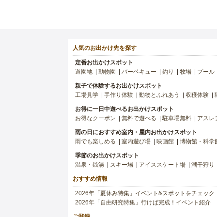
人気のお出かけ先を探す
定番お出かけスポット
遊園地
動物園
バーベキュー
釣り
牧場
プール
親子で体験するお出かけスポット
工場見学
手作り体験
動物とふれあう
収穫体験
お得に一日中遊べるお出かけスポット
お得なクーポン
無料で遊べる
駐車場無料
アスレ
雨の日におすすめ室内・屋内お出かけスポット
雨でも楽しめる
室内遊び場
映画館
博物館・科学
季節のお出かけスポット
温泉・銭湯
スキー場
アイススケート場
潮干狩り
おすすめ情報
2026年「夏休み特集」イベント&スポットをチェック
2026年「自由研究特集」行けば完成！イベント紹介
ご登録