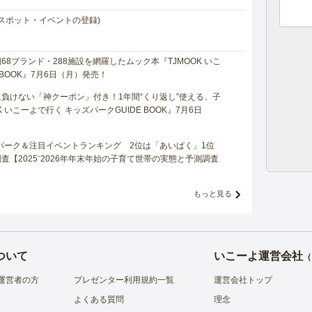
スポット・イベントの登録)
8ブランド・288施設を網羅したムック本『TJMOOK いこ
 BOOK』7月6日（月）発売！
負けない「神クーポン」付き！1年間“くり返し”使える、子
 いこーよで行く キッズパークGUIDE BOOK』7月6日
マパーク＆注目イベントランキング 2位は「あいぱく」1位
【2025⁻2026年年末年始の子育て世帯の実態と予測調査
もっと見る
ついて
いこーよ運営会社
（
運営者の方
プレゼンター利用規約一覧
運営会社トップ
よくある質問
理念