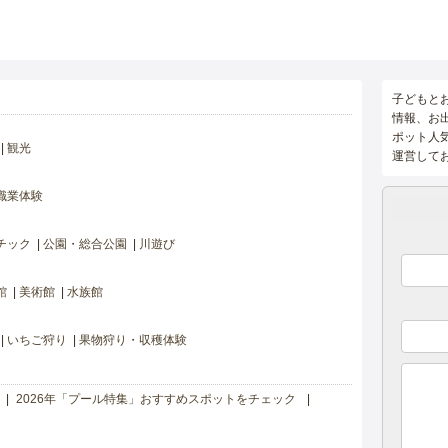
子どもと
情報、お
ポット人
観光
運営して
職業体験
チック
公園・総合公園
川遊び
館
美術館
水族館
いちご狩り
果物狩り・収穫体験
2026年「プール特集」おすすめスポットをチェック