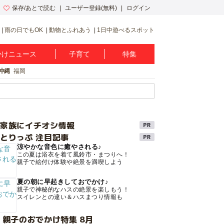
保存/あとで読む
ユーザー登録(無料)
ログイン
雨の日でもOK
動物とふれあう
1日中遊べるスポット
かけニュース
子育て
特集
沖縄
福岡
け家族にイチオシ情報
とりっぷ 注目記事
涼やかな音色に癒やされる♪
この夏は浴衣を着て風鈴市・まつりへ！
親子で絵付け体験や絶景を満喫しよう
夏の朝に早起きしておでかけ♪
親子で神秘的なハスの絶景を楽しもう！
スイレンとの違い＆ハスまつり情報も
 親子のおでかけ特集 8月