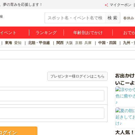
、夢の育みを応援します！
マイクーポン
春休み
イベント
ランキング
年齢別おでかけ
おで
東海
愛知
北陸・甲信越
関西
大阪
京都
兵庫
中国・四国
九州・
お出か
プレゼンター様ログインはこちら
いこーよ
大人気！