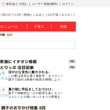
保存/あとで読む
ユーザー登録(無料)
ログイン
雨の日でもOK
動物とふれあう
1日中遊べるスポット
かけニュース
子育て
特集
沖縄
福岡
け家族にイチオシ情報
とりっぷ 注目記事
涼やかな音色に癒やされる♪
この夏は浴衣を着て風鈴市・まつりへ！
親子で絵付け体験や絶景を満喫しよう
夏の朝に早起きしておでかけ♪
親子で神秘的なハスの絶景を楽しもう！
スイレンとの違い＆ハスまつり情報も
 親子のおでかけ特集 8月