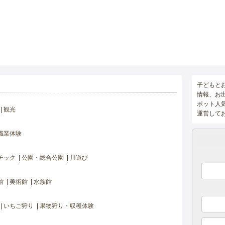
子どもと
情報、お
ポット人
観光
運営して
職業体験
チック
公園・総合公園
川遊び
館
美術館
水族館
いちご狩り
果物狩り・収穫体験