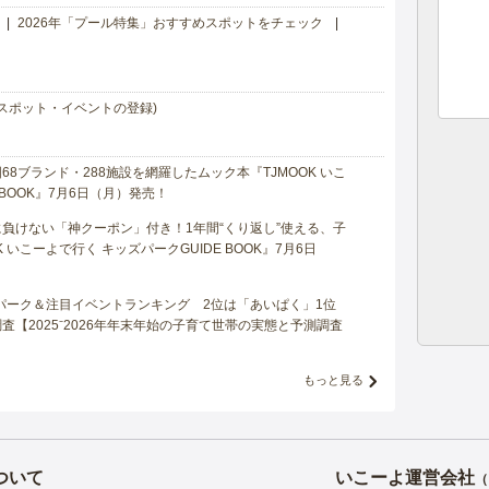
2026年「プール特集」おすすめスポットをチェック
スポット・イベントの登録)
8ブランド・288施設を網羅したムック本『TJMOOK いこ
 BOOK』7月6日（月）発売！
負けない「神クーポン」付き！1年間“くり返し”使える、子
 いこーよで行く キッズパークGUIDE BOOK』7月6日
マパーク＆注目イベントランキング 2位は「あいぱく」1位
【2025⁻2026年年末年始の子育て世帯の実態と予測調査
もっと見る
ついて
いこーよ運営会社
（