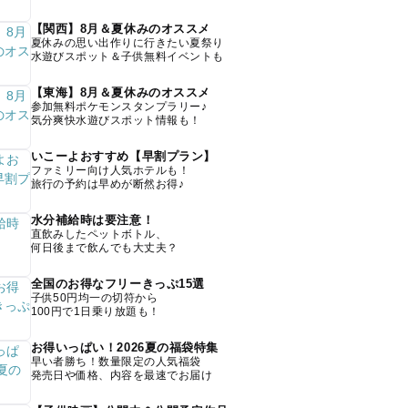
【関西】8月＆夏休みのオススメ
夏休みの思い出作りに行きたい夏祭り
水遊びスポット＆子供無料イベントも
【東海】8月＆夏休みのオススメ
参加無料ポケモンスタンプラリー♪
気分爽快水遊びスポット情報も！
いこーよおすすめ【早割プラン】
ファミリー向け人気ホテルも！
旅行の予約は早めが断然お得♪
水分補給時は要注意！
直飲みしたペットボトル、
何日後まで飲んでも大丈夫？
全国のお得なフリーきっぷ15選
子供50円均一の切符から
100円で1日乗り放題も！
お得いっぱい！2026夏の福袋特集
早い者勝ち！数量限定の人気福袋
発売日や価格、内容を最速でお届け