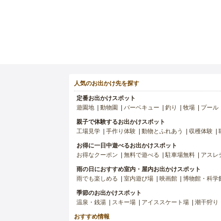
人気のお出かけ先を探す
定番お出かけスポット
遊園地
動物園
バーベキュー
釣り
牧場
プール
親子で体験するお出かけスポット
工場見学
手作り体験
動物とふれあう
収穫体験
お得に一日中遊べるお出かけスポット
お得なクーポン
無料で遊べる
駐車場無料
アスレ
雨の日におすすめ室内・屋内お出かけスポット
雨でも楽しめる
室内遊び場
映画館
博物館・科学
季節のお出かけスポット
温泉・銭湯
スキー場
アイススケート場
潮干狩り
おすすめ情報