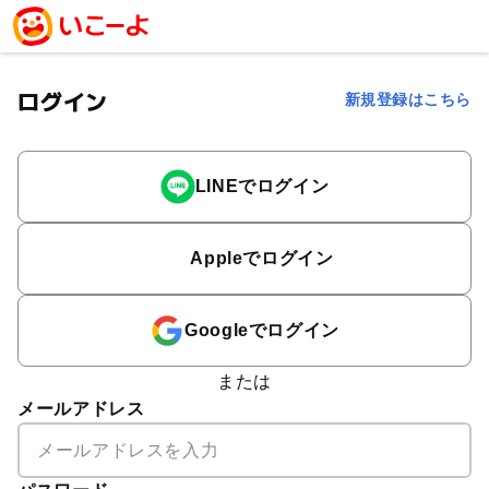
ログイン
新規登録はこちら
LINEでログイン
Appleでログイン
Googleでログイン
または
メールアドレス