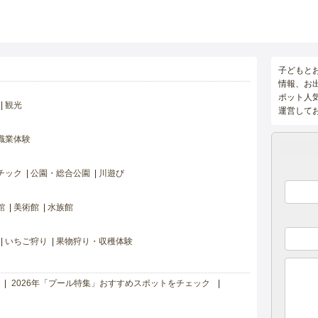
子どもと
情報、お
ポット人
観光
運営して
職業体験
チック
公園・総合公園
川遊び
館
美術館
水族館
いちご狩り
果物狩り・収穫体験
2026年「プール特集」おすすめスポットをチェック