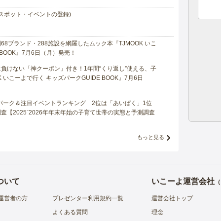
スポット・イベントの登録)
8ブランド・288施設を網羅したムック本『TJMOOK いこ
 BOOK』7月6日（月）発売！
負けない「神クーポン」付き！1年間“くり返し”使える、子
 いこーよで行く キッズパークGUIDE BOOK』7月6日
マパーク＆注目イベントランキング 2位は「あいぱく」1位
【2025⁻2026年年末年始の子育て世帯の実態と予測調査
もっと見る
ついて
いこーよ運営会社
（
運営者の方
プレゼンター利用規約一覧
運営会社トップ
よくある質問
理念