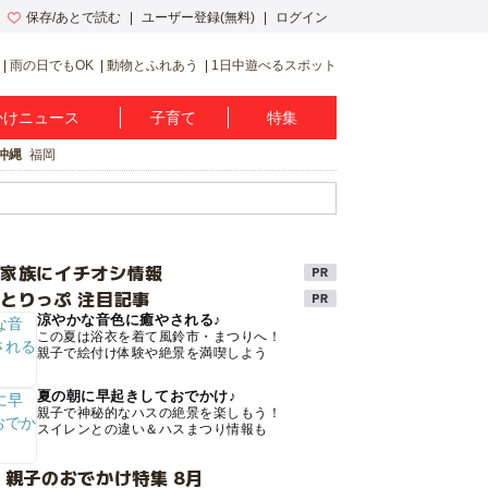
保存/あとで読む
ユーザー登録(無料)
ログイン
雨の日でもOK
動物とふれあう
1日中遊べるスポット
かけニュース
子育て
特集
沖縄
福岡
け家族にイチオシ情報
とりっぷ 注目記事
涼やかな音色に癒やされる♪
この夏は浴衣を着て風鈴市・まつりへ！
親子で絵付け体験や絶景を満喫しよう
夏の朝に早起きしておでかけ♪
親子で神秘的なハスの絶景を楽しもう！
スイレンとの違い＆ハスまつり情報も
 親子のおでかけ特集 8月