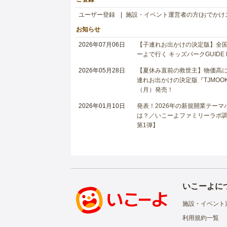
ユーザー登録
施設・イベント運営者の方(おでかけ
お知らせ
2026年07月06日
【子連れお出かけの決定版】全国6
ーよで行く キッズパークGUIDE
2026年05月28日
【夏休み直前の救世主】物価高に
連れお出かけの決定版『TJMOOK
（月）発売！
2026年01月10日
発表！2026年の新規開業テー
は？／いこーよファミリーラボ調査
第1弾】
いこーよに
施設・イベント
利用規約一覧