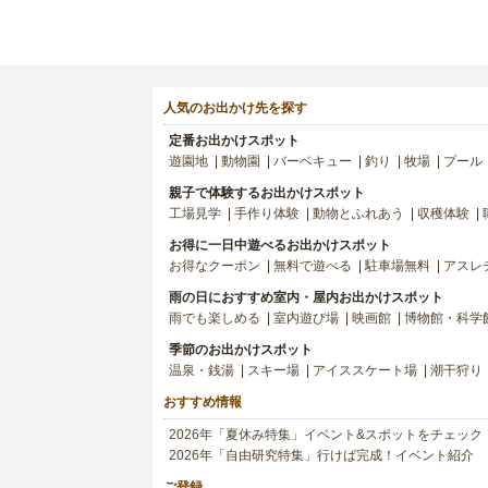
人気のお出かけ先を探す
定番お出かけスポット
遊園地
動物園
バーベキュー
釣り
牧場
プール
親子で体験するお出かけスポット
工場見学
手作り体験
動物とふれあう
収穫体験
お得に一日中遊べるお出かけスポット
お得なクーポン
無料で遊べる
駐車場無料
アスレ
雨の日におすすめ室内・屋内お出かけスポット
雨でも楽しめる
室内遊び場
映画館
博物館・科学
季節のお出かけスポット
温泉・銭湯
スキー場
アイススケート場
潮干狩り
おすすめ情報
2026年「夏休み特集」イベント&スポットをチェック
2026年「自由研究特集」行けば完成！イベント紹介
ご登録