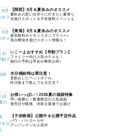
【関西】8月＆夏休みのオススメ
夏休みの思い出作りに行きたい夏祭り
水遊びスポット＆子供無料イベントも
【東海】8月＆夏休みのオススメ
参加無料ポケモンスタンプラリー♪
気分爽快水遊びスポット情報も！
いこーよおすすめ【早割プラン】
ファミリー向け人気ホテルも！
旅行の予約は早めが断然お得♪
水分補給時は要注意！
直飲みしたペットボトル、
何日後まで飲んでも大丈夫？
お得いっぱい！2026夏の福袋特集
早い者勝ち！数量限定の人気福袋
発売日や価格、内容を最速でお届け
【子供映画】公開中＆公開予定作品
パウ・パトロールや
アンパンマンの人気作