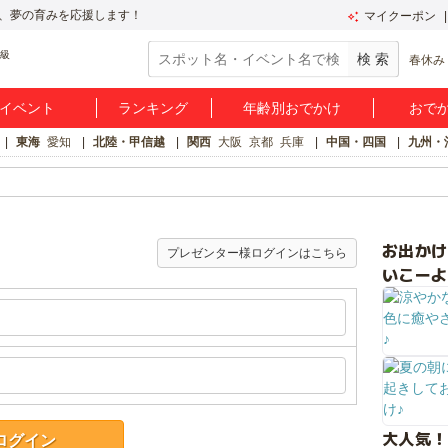
、夢の育みを応援します！
マイクーポン
春休み
イベント
ランキング
年齢別おでかけ
おで
東海
愛知
北陸・甲信越
関西
大阪
京都
兵庫
中国・四国
九州・
お出か
プレゼンター様ログインはこちら
いこーよ
大人気！