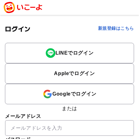
ログイン
新規登録はこちら
LINEでログイン
Appleでログイン
Googleでログイン
または
メールアドレス