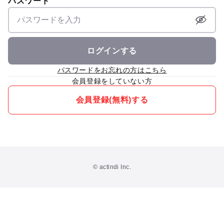
パスワード
ログインする
パスワードをお忘れの方はこちら
会員登録をしていない方
会員登録(無料)する
© actindi Inc.