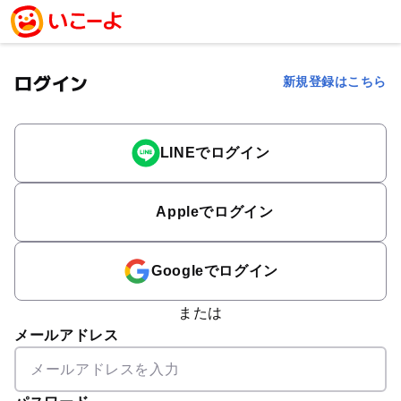
ログイン
新規登録はこちら
LINEでログイン
Appleでログイン
Googleでログイン
または
メールアドレス