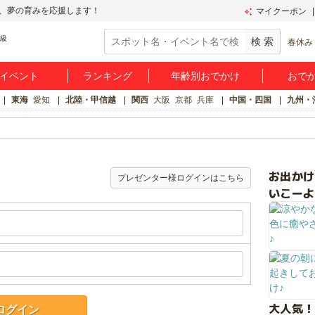
、夢の育みを応援します！
マイクーポン
春休み
イベント
ランキング
年齢別おでかけ
おで
東海
愛知
北陸・甲信越
関西
大阪
京都
兵庫
中国・四国
九州・
お出か
プレゼンター様ログインはこちら
いこーよ
大人気！