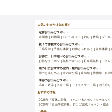
人気のお出かけ先を探す
定番お出かけスポット
遊園地
動物園
バーベキュー
釣り
牧場
プール
親子で体験するお出かけスポット
工場見学
手作り体験
動物とふれあう
収穫体験
お得に一日中遊べるお出かけスポット
お得なクーポン
無料で遊べる
駐車場無料
アスレ
雨の日におすすめ室内・屋内お出かけスポット
雨でも楽しめる
室内遊び場
映画館
博物館・科学
季節のお出かけスポット
温泉・銭湯
スキー場
アイススケート場
潮干狩り
おすすめ情報
2026年「夏休み特集」イベント&スポットをチェック
2026年「自由研究特集」行けば完成！イベント紹介
ご登録