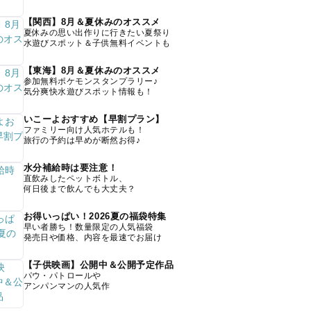
【関西】8月＆夏休みのオススメ
夏休みの思い出作りに行きたい夏祭り
水遊びスポット＆子供無料イベントも
【東海】8月＆夏休みのオススメ
参加無料ポケモンスタンプラリー♪
気分爽快水遊びスポット情報も！
いこーよおすすめ【早割プラン】
ファミリー向け人気ホテルも！
旅行の予約は早めが断然お得♪
水分補給時は要注意！
直飲みしたペットボトル、
何日後まで飲んでも大丈夫？
お得いっぱい！2026夏の福袋特集
早い者勝ち！数量限定の人気福袋
発売日や価格、内容を最速でお届け
【子供映画】公開中＆公開予定作品
パウ・パトロールや
アンパンマンの人気作