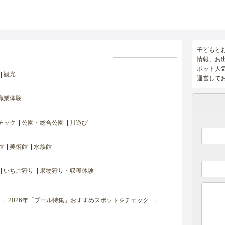
子どもと
情報、お
ポット人
観光
運営して
職業体験
チック
公園・総合公園
川遊び
館
美術館
水族館
いちご狩り
果物狩り・収穫体験
2026年「プール特集」おすすめスポットをチェック