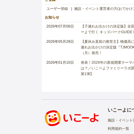
ユーザー登録
施設・イベント運営者の方(おでかけ
お知らせ
2026年07月06日
【子連れお出かけの決定版】全国6
ーよで行く キッズパークGUIDE
2026年05月28日
【夏休み直前の救世主】物価高に
連れお出かけの決定版『TJMOOK
（月）発売！
2026年01月10日
発表！2026年の新規開業テー
は？／いこーよファミリーラボ調査
第1弾】
いこーよに
施設・イベント
利用規約一覧