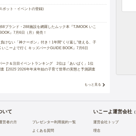
スポット・イベントの登録)
8ブランド・288施設を網羅したムック本『TJMOOK いこ
 BOOK』7月6日（月）発売！
負けない「神クーポン」付き！1年間“くり返し”使える、子
 いこーよで行く キッズパークGUIDE BOOK』7月6日
マパーク＆注目イベントランキング 2位は「あいぱく」1位
【2025⁻2026年年末年始の子育て世帯の実態と予測調査
もっと見る
ついて
いこーよ運営会社
（
運営者の方
プレゼンター利用規約一覧
運営会社トップ
よくある質問
理念