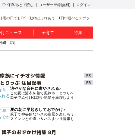
保存/あとで読む
ユーザー登録(無料)
ログイン
雨の日でもOK
動物とふれあう
1日中遊べるスポット
かけニュース
子育て
特集
沖縄
福岡
け家族にイチオシ情報
とりっぷ 注目記事
涼やかな音色に癒やされる♪
この夏は浴衣を着て風鈴市・まつりへ！
親子で絵付け体験や絶景を満喫しよう
夏の朝に早起きしておでかけ♪
親子で神秘的なハスの絶景を楽しもう！
スイレンとの違い＆ハスまつり情報も
 親子のおでかけ特集 8月