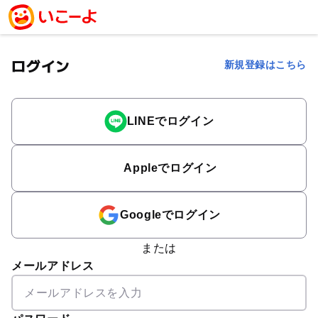
ログイン
新規登録はこちら
LINEでログイン
Appleでログイン
Googleでログイン
または
メールアドレス