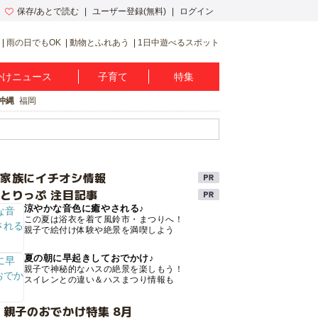
保存/あとで読む
ユーザー登録(無料)
ログイン
雨の日でもOK
動物とふれあう
1日中遊べるスポット
かけニュース
子育て
特集
沖縄
福岡
け家族にイチオシ情報
とりっぷ 注目記事
涼やかな音色に癒やされる♪
この夏は浴衣を着て風鈴市・まつりへ！
親子で絵付け体験や絶景を満喫しよう
夏の朝に早起きしておでかけ♪
親子で神秘的なハスの絶景を楽しもう！
スイレンとの違い＆ハスまつり情報も
 親子のおでかけ特集 8月