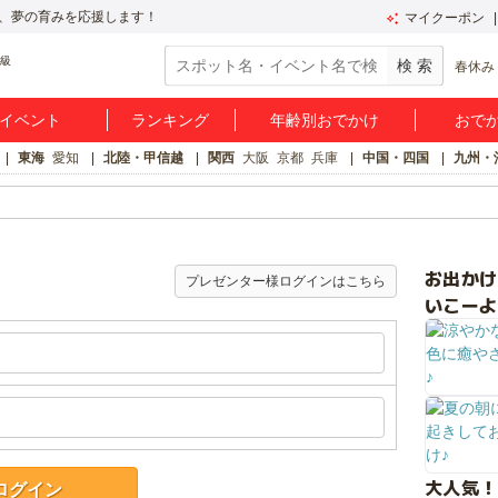
、夢の育みを応援します！
マイクーポン
春休み
イベント
ランキング
年齢別おでかけ
おで
東海
愛知
北陸・甲信越
関西
大阪
京都
兵庫
中国・四国
九州・
お出か
プレゼンター様ログインはこちら
いこーよ
大人気！