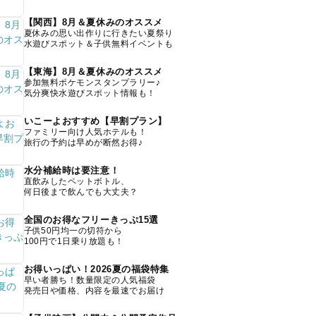
【関西】8月＆夏休みのオススメ
夏休みの思い出作りに行きたい夏祭り
水遊びスポット＆子供無料イベントも
【東海】8月＆夏休みのオススメ
参加無料ポケモンスタンプラリー♪
気分爽快水遊びスポット情報も！
いこーよおすすめ【早割プラン】
ファミリー向け人気ホテルも！
旅行の予約は早めが断然お得♪
水分補給時は要注意！
直飲みしたペットボトル、
何日後まで飲んでも大丈夫？
全国のお得なフリーきっぷ15選
子供50円均一の切符から
100円で1日乗り放題も！
お得いっぱい！2026夏の福袋特集
早い者勝ち！数量限定の人気福袋
発売日や価格、内容を最速でお届け