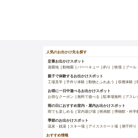
人気のお出かけ先を探す
定番お出かけスポット
遊園地
動物園
バーベキュー
釣り
牧場
プール
親子で体験するお出かけスポット
工場見学
手作り体験
動物とふれあう
収穫体験
お得に一日中遊べるお出かけスポット
お得なクーポン
無料で遊べる
駐車場無料
アスレ
雨の日におすすめ室内・屋内お出かけスポット
雨でも楽しめる
室内遊び場
映画館
博物館・科学
季節のお出かけスポット
温泉・銭湯
スキー場
アイススケート場
潮干狩り
おすすめ情報