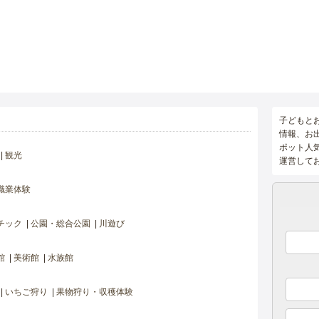
子どもと
情報、お
ポット人
観光
運営して
職業体験
チック
公園・総合公園
川遊び
館
美術館
水族館
いちご狩り
果物狩り・収穫体験