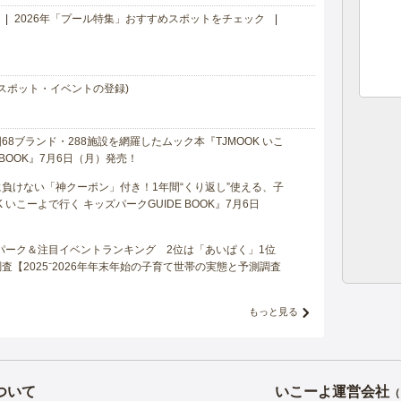
2026年「プール特集」おすすめスポットをチェック
スポット・イベントの登録)
8ブランド・288施設を網羅したムック本『TJMOOK いこ
 BOOK』7月6日（月）発売！
負けない「神クーポン」付き！1年間“くり返し”使える、子
 いこーよで行く キッズパークGUIDE BOOK』7月6日
マパーク＆注目イベントランキング 2位は「あいぱく」1位
【2025⁻2026年年末年始の子育て世帯の実態と予測調査
もっと見る
ついて
いこーよ運営会社
（