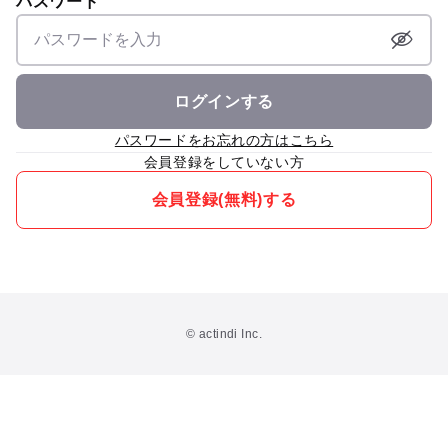
パスワード
ログインする
パスワードをお忘れの方はこちら
会員登録をしていない方
会員登録(無料)する
© actindi Inc.