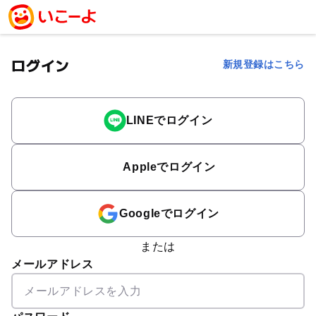
ログイン
新規登録はこちら
LINEでログイン
Appleでログイン
Googleでログイン
または
メールアドレス