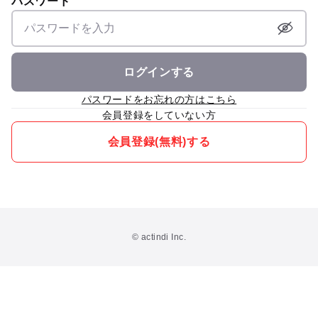
パスワード
ログインする
パスワードをお忘れの方はこちら
会員登録をしていない方
会員登録(無料)する
© actindi Inc.