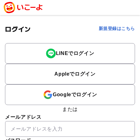
ログイン
新規登録はこちら
LINEでログイン
Appleでログイン
Googleでログイン
または
メールアドレス