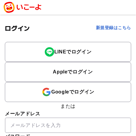
ログイン
新規登録はこちら
LINEでログイン
Appleでログイン
Googleでログイン
または
メールアドレス