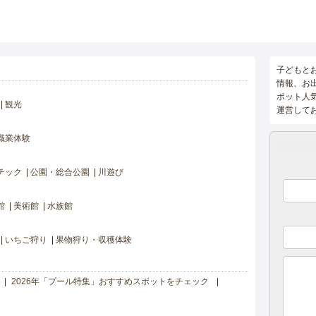
子どもと
情報、お
ポット人
観光
運営して
職業体験
チック
公園・総合公園
川遊び
館
美術館
水族館
いちご狩り
果物狩り・収穫体験
2026年「プール特集」おすすめスポットをチェック