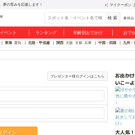
、夢の育みを応援します！
マイクーポン
春休み
イベント
ランキング
年齢別おでかけ
おで
東海
愛知
北陸・甲信越
関西
大阪
京都
兵庫
中国・四国
九州・
お出か
プレゼンター様ログインはこちら
いこーよ
大人気！