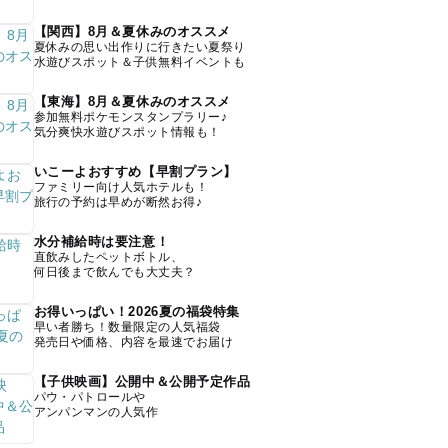
【関西】8月＆夏休みのオススメ
夏休みの思い出作りに行きたい夏祭り
水遊びスポット＆子供無料イベントも
【東海】8月＆夏休みのオススメ
参加無料ポケモンスタンプラリー♪
気分爽快水遊びスポット情報も！
いこーよおすすめ【早割プラン】
ファミリー向け人気ホテルも！
旅行の予約は早めが断然お得♪
水分補給時は要注意！
直飲みしたペットボトル、
何日後まで飲んでも大丈夫？
お得いっぱい！2026夏の福袋特集
早い者勝ち！数量限定の人気福袋
発売日や価格、内容を最速でお届け
【子供映画】公開中＆公開予定作品
パウ・パトロールや
アンパンマンの人気作