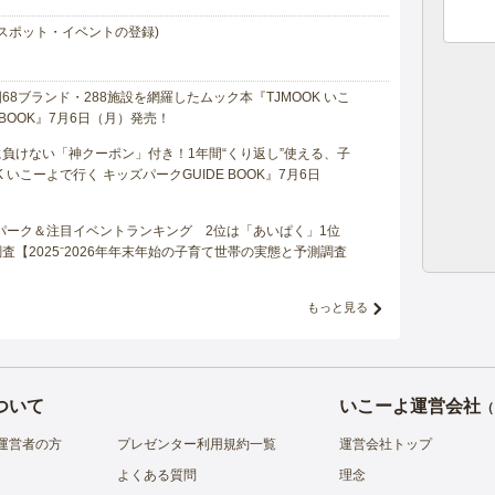
スポット・イベントの登録)
8ブランド・288施設を網羅したムック本『TJMOOK いこ
 BOOK』7月6日（月）発売！
負けない「神クーポン」付き！1年間“くり返し”使える、子
 いこーよで行く キッズパークGUIDE BOOK』7月6日
マパーク＆注目イベントランキング 2位は「あいぱく」1位
【2025⁻2026年年末年始の子育て世帯の実態と予測調査
もっと見る
ついて
いこーよ運営会社
（
運営者の方
プレゼンター利用規約一覧
運営会社トップ
よくある質問
理念