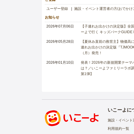
ユーザー登録
施設・イベント運営者の方(おでかけ
お知らせ
2026年07月06日
【子連れお出かけの決定版】全国6
ーよで行く キッズパークGUIDE
2026年05月28日
【夏休み直前の救世主】物価高に
連れお出かけの決定版『TJMOOK
（月）発売！
2026年01月10日
発表！2026年の新規開業テー
は？／いこーよファミリーラボ調査
第1弾】
いこーよに
施設・イベント
利用規約一覧