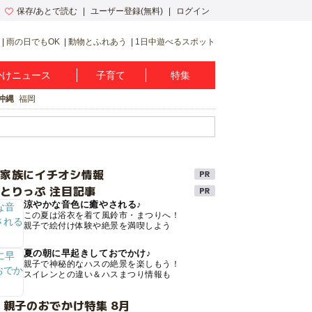
保存/あとで読む
ユーザー登録(無料)
ログイン
雨の日でもOK
動物とふれあう
1日中遊べるスポット
かけニュース
子育て
特集
沖縄
福岡
け家族にイチオシ情報
とりっぷ 注目記事
涼やかな音色に癒やされる♪
この夏は浴衣を着て風鈴市・まつりへ！
親子で絵付け体験や絶景を満喫しよう
夏の朝に早起きしておでかけ♪
親子で神秘的なハスの絶景を楽しもう！
スイレンとの違い＆ハスまつり情報も
 親子のおでかけ特集 8月