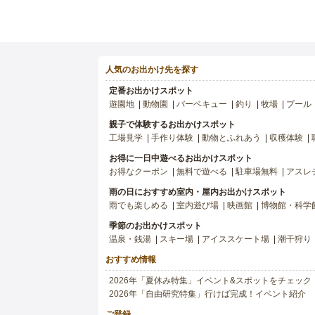
人気のお出かけ先を探す
定番お出かけスポット
遊園地
動物園
バーベキュー
釣り
牧場
プール
親子で体験するお出かけスポット
工場見学
手作り体験
動物とふれあう
収穫体験
お得に一日中遊べるお出かけスポット
お得なクーポン
無料で遊べる
駐車場無料
アスレ
雨の日におすすめ室内・屋内お出かけスポット
雨でも楽しめる
室内遊び場
映画館
博物館・科学
季節のお出かけスポット
温泉・銭湯
スキー場
アイススケート場
潮干狩り
おすすめ情報
2026年「夏休み特集」イベント&スポットをチェック
2026年「自由研究特集」行けば完成！イベント紹介
ご登録