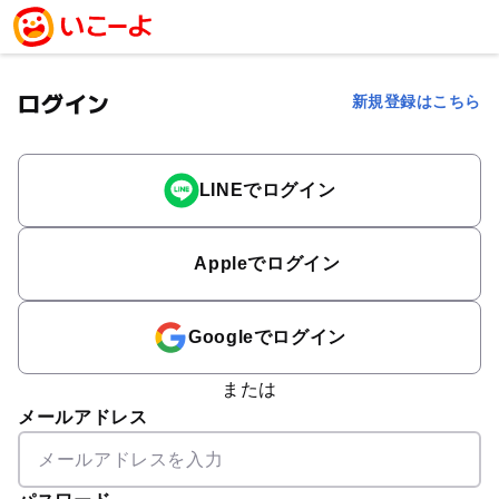
ログイン
新規登録はこちら
LINEでログイン
Appleでログイン
Googleでログイン
または
メールアドレス