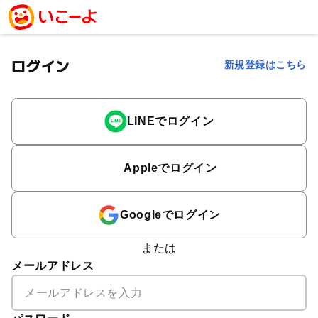
ログイン
新規登録はこちら
LINEでログイン
Appleでログイン
Googleでログイン
または
メールアドレス