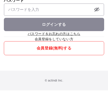
パスワード
ログインする
パスワードをお忘れの方はこちら
会員登録をしていない方
会員登録(無料)する
© actindi Inc.