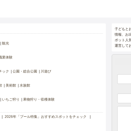
子どもと
情報、お
ポット人
観光
運営して
職業体験
チック
公園・総合公園
川遊び
館
美術館
水族館
いちご狩り
果物狩り・収穫体験
2026年「プール特集」おすすめスポットをチェック