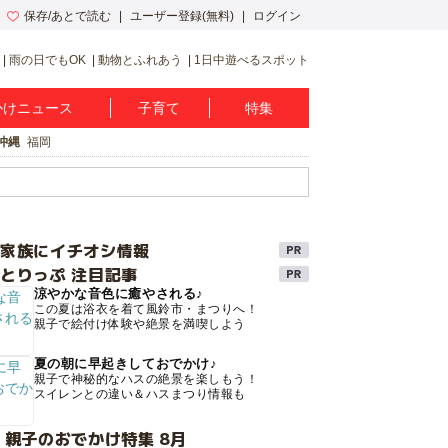
保存/あとで読む
ユーザー登録(無料)
ログイン
雨の日でもOK
動物とふれあう
1日中遊べるスポット
かけニュース
子育て
特集
沖縄
福岡
け家族にイチオシ情報
とりっぷ 注目記事
涼やかな音色に癒やされる♪
この夏は浴衣を着て風鈴市・まつりへ！
親子で絵付け体験や絶景を満喫しよう
夏の朝に早起きしておでかけ♪
親子で神秘的なハスの絶景を楽しもう！
スイレンとの違い＆ハスまつり情報も
 親子のおでかけ特集 8月