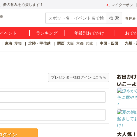
、夢の育みを応援します！
マイクーポン
春休み
イベント
ランキング
年齢別おでかけ
おで
東海
愛知
北陸・甲信越
関西
大阪
京都
兵庫
中国・四国
九州・
お出か
プレゼンター様ログインはこちら
いこーよ
大人気！