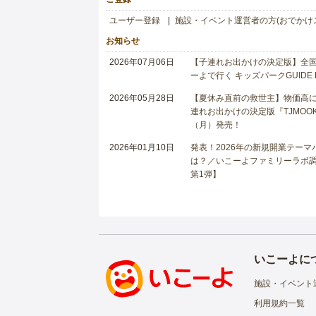
ユーザー登録
施設・イベント運営者の方(おでかけ
お知らせ
2026年07月06日
【子連れお出かけの決定版】全国6
ーよで行く キッズパークGUIDE
2026年05月28日
【夏休み直前の救世主】物価高に
連れお出かけの決定版『TJMOOK
（月）発売！
2026年01月10日
発表！2026年の新規開業テー
は？／いこーよファミリーラボ調査
第1弾】
いこーよに
施設・イベント
利用規約一覧