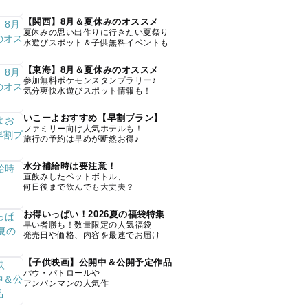
【関西】8月＆夏休みのオススメ
夏休みの思い出作りに行きたい夏祭り
水遊びスポット＆子供無料イベントも
【東海】8月＆夏休みのオススメ
参加無料ポケモンスタンプラリー♪
気分爽快水遊びスポット情報も！
いこーよおすすめ【早割プラン】
ファミリー向け人気ホテルも！
旅行の予約は早めが断然お得♪
水分補給時は要注意！
直飲みしたペットボトル、
何日後まで飲んでも大丈夫？
お得いっぱい！2026夏の福袋特集
早い者勝ち！数量限定の人気福袋
発売日や価格、内容を最速でお届け
【子供映画】公開中＆公開予定作品
パウ・パトロールや
アンパンマンの人気作