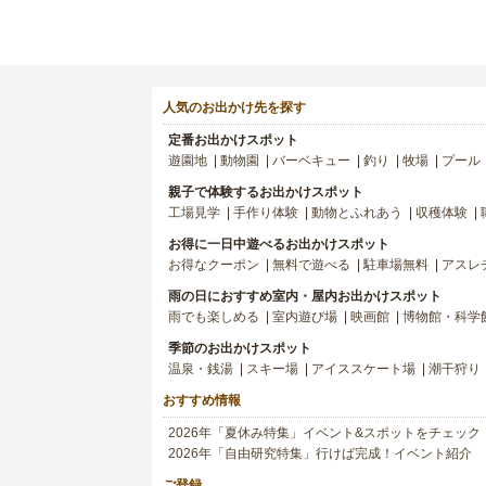
人気のお出かけ先を探す
定番お出かけスポット
遊園地
動物園
バーベキュー
釣り
牧場
プール
親子で体験するお出かけスポット
工場見学
手作り体験
動物とふれあう
収穫体験
お得に一日中遊べるお出かけスポット
お得なクーポン
無料で遊べる
駐車場無料
アスレ
雨の日におすすめ室内・屋内お出かけスポット
雨でも楽しめる
室内遊び場
映画館
博物館・科学
季節のお出かけスポット
温泉・銭湯
スキー場
アイススケート場
潮干狩り
おすすめ情報
2026年「夏休み特集」イベント&スポットをチェック
2026年「自由研究特集」行けば完成！イベント紹介
ご登録