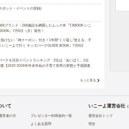
スポット・イベントの登録)
8ブランド・288施設を網羅したムック本『TJMOOK いこ
 BOOK』7月6日（月）発売！
負けない「神クーポン」付き！1年間“くり返し”使える、子
 いこーよで行く キッズパークGUIDE BOOK』7月6日
マパーク＆注目イベントランキング 2位は「あいぱく」1位
【2025⁻2026年年末年始の子育て世帯の実態と予測調査
もっと見る
ついて
いこーよ運営会社
（
運営者の方
プレゼンター利用規約一覧
運営会社トップ
よくある質問
理念