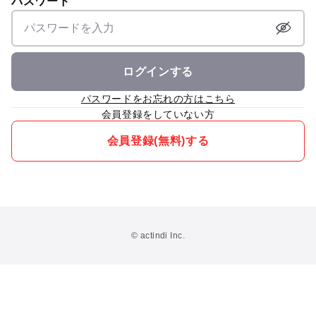
パスワード
ログインする
パスワードをお忘れの方はこちら
会員登録をしていない方
会員登録(無料)する
© actindi Inc.