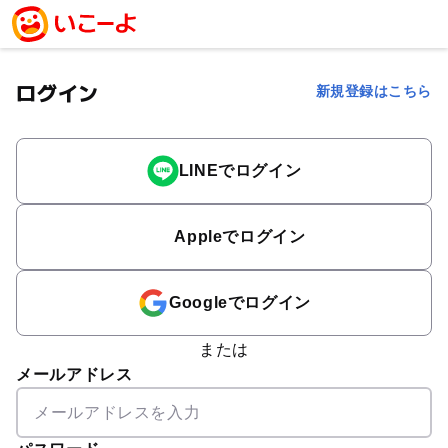
ログイン
新規登録はこちら
LINEでログイン
Appleでログイン
Googleでログイン
または
メールアドレス