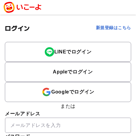
ログイン
新規登録はこちら
LINEでログイン
Appleでログイン
Googleでログイン
または
メールアドレス