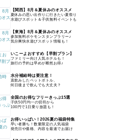
【関西】8月＆夏休みのオススメ
夏休みの思い出作りに行きたい夏祭り
水遊びスポット＆子供無料イベントも
【東海】8月＆夏休みのオススメ
参加無料ポケモンスタンプラリー♪
気分爽快水遊びスポット情報も！
いこーよおすすめ【早割プラン】
ファミリー向け人気ホテルも！
旅行の予約は早めが断然お得♪
水分補給時は要注意！
直飲みしたペットボトル、
何日後まで飲んでも大丈夫？
全国のお得なフリーきっぷ15選
子供50円均一の切符から
100円で1日乗り放題も！
お得いっぱい！2026夏の福袋特集
早い者勝ち！数量限定の人気福袋
発売日や価格、内容を最速でお届け