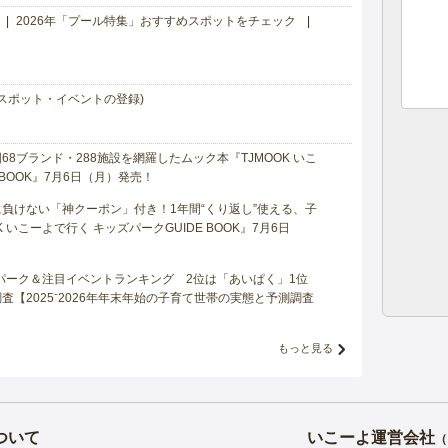
2026年「プール特集」おすすめスポットをチェック
スポット・イベントの登録)
8ブランド・288施設を網羅したムック本『TJMOOK いこ
 BOOK』7月6日（月）発売！
負けない「神クーポン」付き！1年間“くり返し”使える、子
 いこーよで行く キッズパークGUIDE BOOK』7月6日
マパーク＆注目イベントランキング 2位は「あいぱく」1位
【2025⁻2026年年末年始の子育て世帯の実態と予測調査
もっと見る
ついて
いこーよ運営会社
（