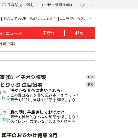
保存/あとで読む
ユーザー登録(無料)
ログイン
雨の日でもOK
動物とふれあう
1日中遊べるスポット
かけニュース
子育て
特集
沖縄
福岡
け家族にイチオシ情報
とりっぷ 注目記事
涼やかな音色に癒やされる♪
この夏は浴衣を着て風鈴市・まつりへ！
親子で絵付け体験や絶景を満喫しよう
夏の朝に早起きしておでかけ♪
親子で神秘的なハスの絶景を楽しもう！
スイレンとの違い＆ハスまつり情報も
 親子のおでかけ特集 8月