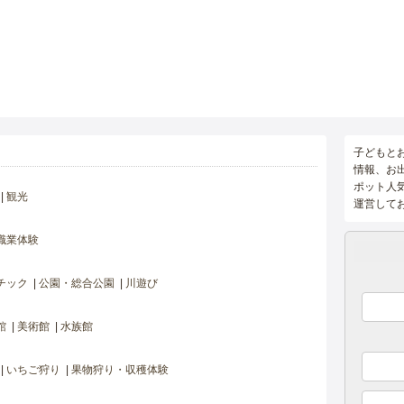
子どもと
情報、お
ポット人
観光
運営して
職業体験
チック
公園・総合公園
川遊び
館
美術館
水族館
いちご狩り
果物狩り・収穫体験