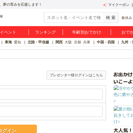
、夢の育みを応援します！
マイクーポン
春休み
イベント
ランキング
年齢別おでかけ
おで
東海
愛知
北陸・甲信越
関西
大阪
京都
兵庫
中国・四国
九州・
お出か
プレゼンター様ログインはこちら
いこーよ
大人気！