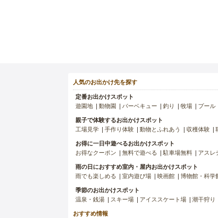
人気のお出かけ先を探す
定番お出かけスポット
遊園地
動物園
バーベキュー
釣り
牧場
プール
親子で体験するお出かけスポット
工場見学
手作り体験
動物とふれあう
収穫体験
お得に一日中遊べるお出かけスポット
お得なクーポン
無料で遊べる
駐車場無料
アスレ
雨の日におすすめ室内・屋内お出かけスポット
雨でも楽しめる
室内遊び場
映画館
博物館・科学
季節のお出かけスポット
温泉・銭湯
スキー場
アイススケート場
潮干狩り
おすすめ情報