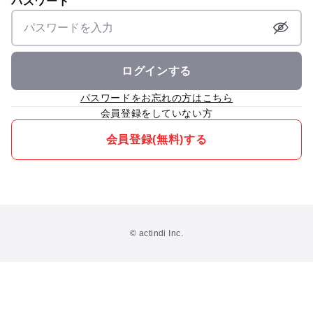
パスワード
ログインする
パスワードをお忘れの方はこちら
会員登録をしていない方
会員登録(無料)する
© actindi Inc.