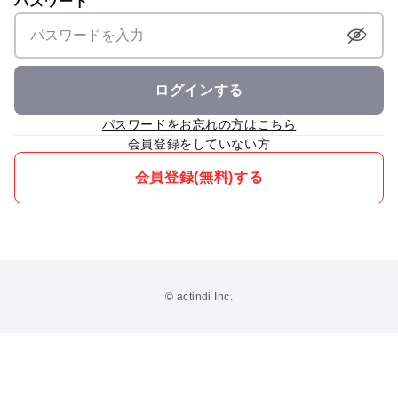
パスワード
ログインする
パスワードをお忘れの方はこちら
会員登録をしていない方
会員登録(無料)する
© actindi Inc.