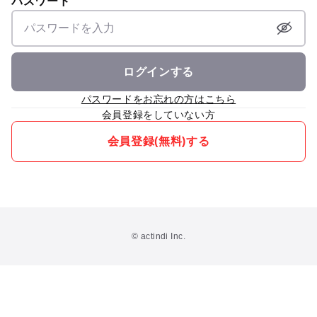
パスワード
ログインする
パスワードをお忘れの方はこちら
会員登録をしていない方
会員登録(無料)する
© actindi Inc.