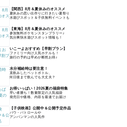
【関西】8月＆夏休みのオススメ
夏休みの思い出作りに行きたい夏祭り
水遊びスポット＆子供無料イベントも
【東海】8月＆夏休みのオススメ
参加無料ポケモンスタンプラリー♪
気分爽快水遊びスポット情報も！
いこーよおすすめ【早割プラン】
ファミリー向け人気ホテルも！
旅行の予約は早めが断然お得♪
水分補給時は要注意！
直飲みしたペットボトル、
何日後まで飲んでも大丈夫？
お得いっぱい！2026夏の福袋特集
早い者勝ち！数量限定の人気福袋
発売日や価格、内容を最速でお届け
【子供映画】公開中＆公開予定作品
パウ・パトロールや
アンパンマンの人気作