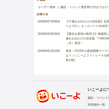
ユーザー登録
施設・イベント運営者の方(おでかけ
お知らせ
2026年07月06日
【子連れお出かけの決定版】全国6
ーよで行く キッズパークGUIDE
2026年05月28日
【夏休み直前の救世主】物価高に
連れお出かけの決定版『TJMOOK
（月）発売！
2026年01月10日
発表！2026年の新規開業テー
は？／いこーよファミリーラボ調査
第1弾】
いこーよに
施設・イベント
利用規約一覧