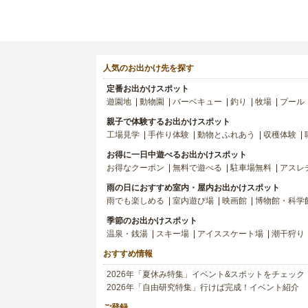
人気のお出かけ先を探す
定番お出かけスポット
遊園地
動物園
バーベキュー
釣り
牧場
プール
親子で体験するお出かけスポット
工場見学
手作り体験
動物とふれあう
収穫体験
お得に一日中遊べるお出かけスポット
お得なクーポン
無料で遊べる
駐車場無料
アスレ
雨の日におすすめ室内・屋内お出かけスポット
雨でも楽しめる
室内遊び場
映画館
博物館・科学
季節のお出かけスポット
温泉・銭湯
スキー場
アイススケート場
潮干狩り
おすすめ情報
2026年「夏休み特集」イベント&スポットをチェック
2026年「自由研究特集」行けば完成！イベント紹介
ご登録