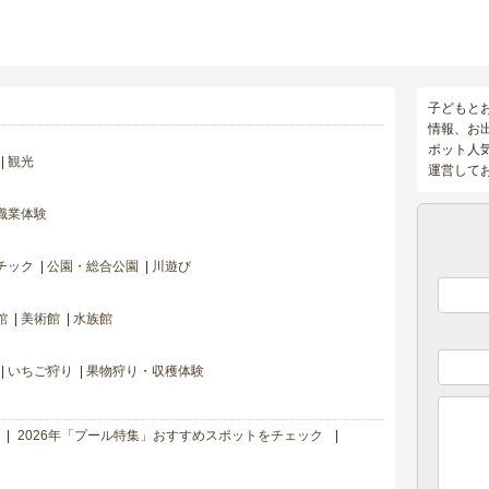
子どもと
情報、お
ポット人
観光
運営して
職業体験
チック
公園・総合公園
川遊び
館
美術館
水族館
いちご狩り
果物狩り・収穫体験
2026年「プール特集」おすすめスポットをチェック