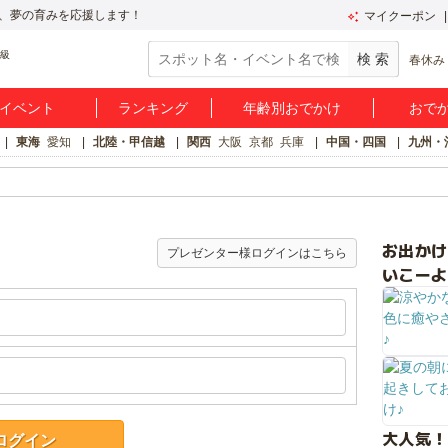
、夢の育みを応援します！
マイクーポン
春休み
イベント
ランキング
年齢別おでかけ
おで
東海
愛知
北陸・甲信越
関西
大阪
京都
兵庫
中国・四国
九州・
お出か
プレゼンター様ログインはこちら
いこーよ
大人気！