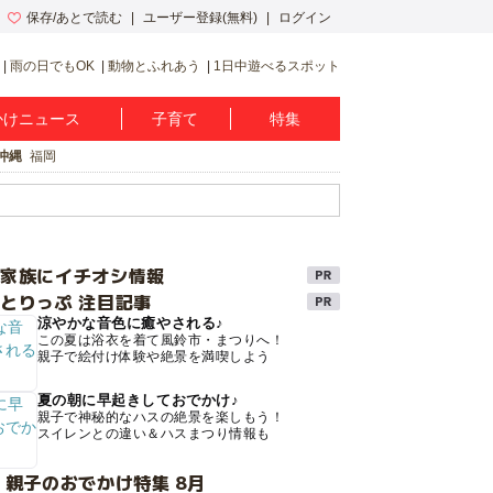
保存/あとで読む
ユーザー登録(無料)
ログイン
雨の日でもOK
動物とふれあう
1日中遊べるスポット
かけニュース
子育て
特集
沖縄
福岡
け家族にイチオシ情報
とりっぷ 注目記事
涼やかな音色に癒やされる♪
この夏は浴衣を着て風鈴市・まつりへ！
親子で絵付け体験や絶景を満喫しよう
夏の朝に早起きしておでかけ♪
親子で神秘的なハスの絶景を楽しもう！
スイレンとの違い＆ハスまつり情報も
 親子のおでかけ特集 8月