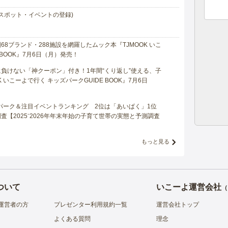
スポット・イベントの登録)
8ブランド・288施設を網羅したムック本『TJMOOK いこ
 BOOK』7月6日（月）発売！
負けない「神クーポン」付き！1年間“くり返し”使える、子
 いこーよで行く キッズパークGUIDE BOOK』7月6日
マパーク＆注目イベントランキング 2位は「あいぱく」1位
【2025⁻2026年年末年始の子育て世帯の実態と予測調査
もっと見る
ついて
いこーよ運営会社
（
運営者の方
プレゼンター利用規約一覧
運営会社トップ
よくある質問
理念