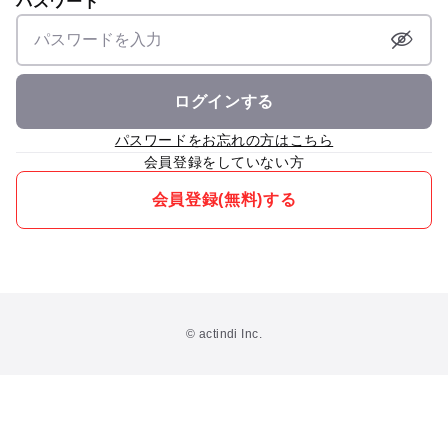
パスワード
ログインする
パスワードをお忘れの方はこちら
会員登録をしていない方
会員登録(無料)する
© actindi Inc.