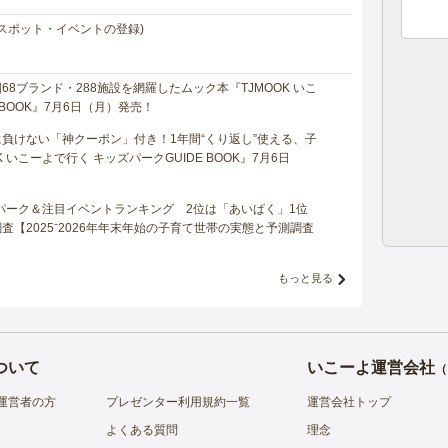
スポット・イベントの登録)
8ブランド・288施設を網羅したムック本『TJMOOK いこ
 BOOK』7月6日（月）発売！
負けない「神クーポン」付き！1年間“くり返し”使える、子
 いこーよで行く キッズパークGUIDE BOOK』7月6日
マパーク＆注目イベントランキング 2位は「あいぱく」1位
【2025⁻2026年年末年始の子育て世帯の実態と予測調査
もっと見る
ついて
いこーよ運営会社
（
運営者の方
プレゼンター利用規約一覧
運営会社トップ
よくある質問
理念