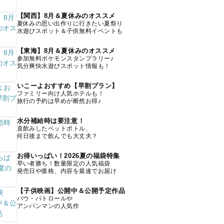
【関西】8月＆夏休みのオススメ
夏休みの思い出作りに行きたい夏祭り
水遊びスポット＆子供無料イベントも
【東海】8月＆夏休みのオススメ
参加無料ポケモンスタンプラリー♪
気分爽快水遊びスポット情報も！
いこーよおすすめ【早割プラン】
ファミリー向け人気ホテルも！
旅行の予約は早めが断然お得♪
水分補給時は要注意！
直飲みしたペットボトル、
何日後まで飲んでも大丈夫？
お得いっぱい！2026夏の福袋特集
早い者勝ち！数量限定の人気福袋
発売日や価格、内容を最速でお届け
【子供映画】公開中＆公開予定作品
パウ・パトロールや
アンパンマンの人気作