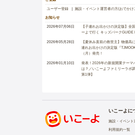
ユーザー登録
施設・イベント運営者の方(おでかけ
お知らせ
2026年07月06日
【子連れお出かけの決定版】全国6
ーよで行く キッズパークGUIDE
2026年05月28日
【夏休み直前の救世主】物価高に
連れお出かけの決定版『TJMOOK
（月）発売！
2026年01月10日
発表！2026年の新規開業テー
は？／いこーよファミリーラボ調査
第1弾】
いこーよに
施設・イベント
利用規約一覧