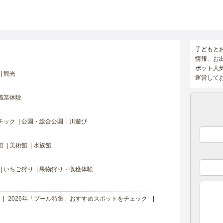
子どもと
情報、お
ポット人
観光
運営して
職業体験
チック
公園・総合公園
川遊び
館
美術館
水族館
いちご狩り
果物狩り・収穫体験
2026年「プール特集」おすすめスポットをチェック