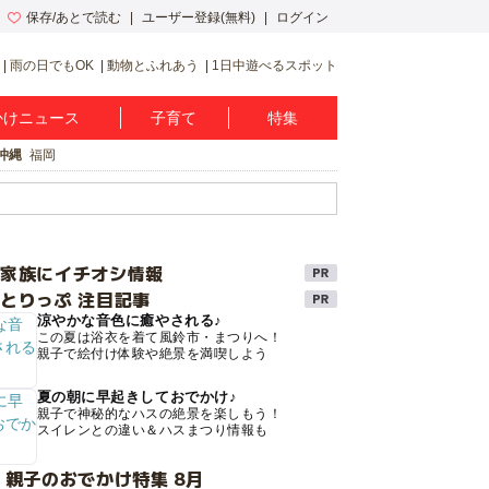
保存/あとで読む
ユーザー登録(無料)
ログイン
雨の日でもOK
動物とふれあう
1日中遊べるスポット
かけニュース
子育て
特集
沖縄
福岡
け家族にイチオシ情報
とりっぷ 注目記事
涼やかな音色に癒やされる♪
この夏は浴衣を着て風鈴市・まつりへ！
親子で絵付け体験や絶景を満喫しよう
夏の朝に早起きしておでかけ♪
親子で神秘的なハスの絶景を楽しもう！
スイレンとの違い＆ハスまつり情報も
 親子のおでかけ特集 8月