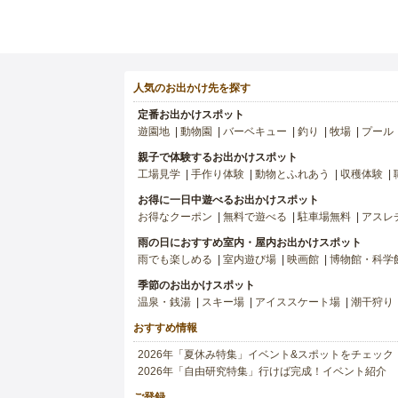
人気のお出かけ先を探す
定番お出かけスポット
遊園地
動物園
バーベキュー
釣り
牧場
プール
親子で体験するお出かけスポット
工場見学
手作り体験
動物とふれあう
収穫体験
お得に一日中遊べるお出かけスポット
お得なクーポン
無料で遊べる
駐車場無料
アスレ
雨の日におすすめ室内・屋内お出かけスポット
雨でも楽しめる
室内遊び場
映画館
博物館・科学
季節のお出かけスポット
温泉・銭湯
スキー場
アイススケート場
潮干狩り
おすすめ情報
2026年「夏休み特集」イベント&スポットをチェック
2026年「自由研究特集」行けば完成！イベント紹介
ご登録