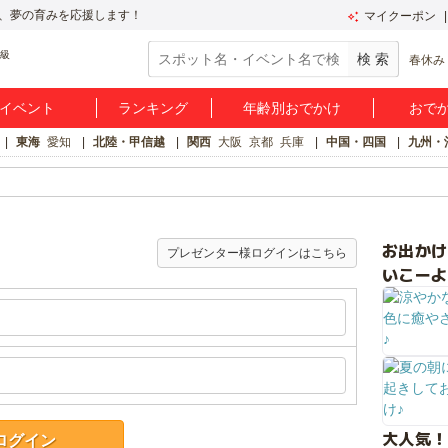
、夢の育みを応援します！
マイクーポン
春休み
イベント
ランキング
年齢別おでかけ
おで
東海
愛知
北陸・甲信越
関西
大阪
京都
兵庫
中国・四国
九州・
お出か
プレゼンター様ログインはこちら
いこーよ
大人気！