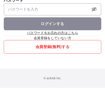
パスワード
ログインする
パスワードをお忘れの方はこちら
会員登録をしていない方
会員登録(無料)する
© actindi Inc.