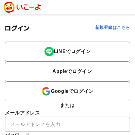
ログイン
新規登録はこちら
LINEでログイン
Appleでログイン
Googleでログイン
または
メールアドレス