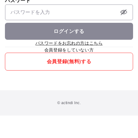
パスワード
ログインする
パスワードをお忘れの方はこちら
会員登録をしていない方
会員登録(無料)する
© actindi Inc.