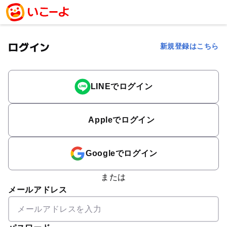
ログイン
新規登録はこちら
LINEでログイン
Appleでログイン
Googleでログイン
または
メールアドレス