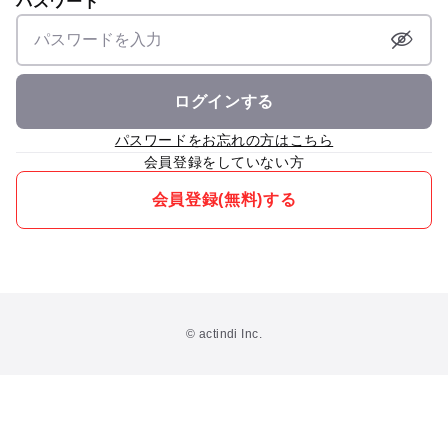
パスワード
ログインする
パスワードをお忘れの方はこちら
会員登録をしていない方
会員登録(無料)する
© actindi Inc.