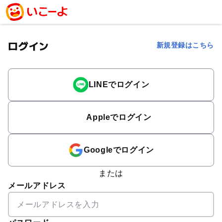
ログイン
新規登録はこちら
LINEでログイン
Appleでログイン
Googleでログイン
または
メールアドレス